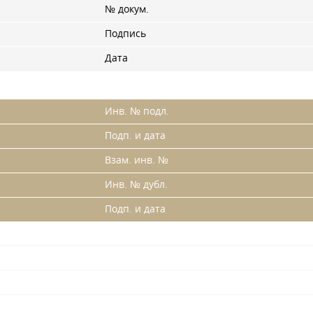
№ докум.
Подпись
Дата
Инв. № подл.
Подп. и дата
Взам. инв. №
Инв. № дубл.
Подп. и дата