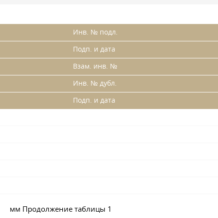
Инв. № подл.
Подп. и дата
Взам. инв. №
Инв. № дубл.
Подп. и дата
мм Продолжение таблицы 1