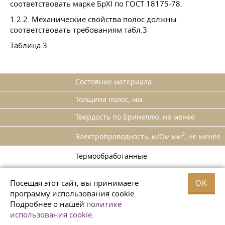
соответствовать марке БрХІ по ГОСТ 18175-78.
1.2.2. Механические свойства полос должны
соответствовать требованиям табл.3
Таблица 3
Состояние материала
Толщина полос, мм
Твердость по Бринеллю, не менее
2
Электропроводность, м/Ом мм
, не менее
Термообработанные
-"-
Посещая этот сайт, вы принимаете
OK
программу использования cookie.
3,0-8,0
Подробнее о нашей
политике
10,0-30,0
использования cookie
.