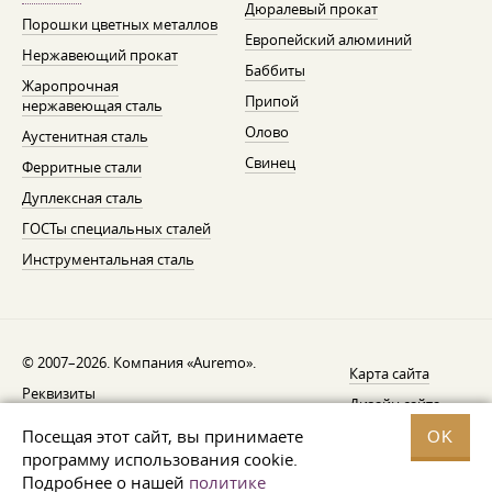
Дюралевый прокат
Порошки цветных металлов
Европейский алюминий
Нержавеющий прокат
Баббиты
Жаропрочная
Припой
нержавеющая сталь
Олово
Аустенитная сталь
Свинец
Ферритные стали
Дуплексная сталь
ГОСТы специальных сталей
Инструментальная сталь
© 2007–2026. Компания «Auremo».
Карта сайта
Реквизиты
Дизайн сайта —
AGB
Fresh
Посещая этот сайт, вы принимаете
OK
Уведомление об отзыве
программу использования cookie.
Подробнее о нашей
политике
Защита данных