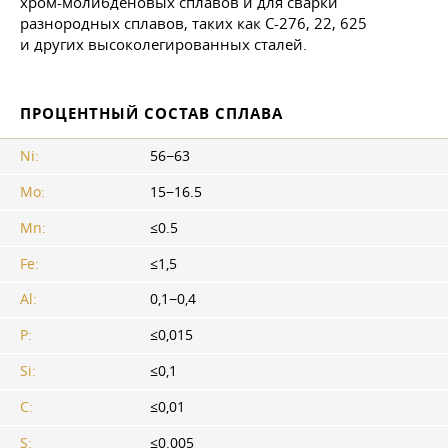
хром-молибденовых сплавов и для сварки
разнородных сплавов, таких как C-276, 22, 625
и других высоколегированных сталей.
ПРОЦЕНТНЫЙ СОСТАВ СПЛАВА
Ni:
56−63
Mo:
15−16.5
Mn:
≤0.5
Fe:
≤1,5
Al:
0,1−0,4
P:
≤0,015
Si:
≤0,1
C:
≤0,01
S:
≤0.005