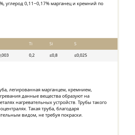
,3%, углерод 0,11−0,17% марганец и кремний по
Ti
Si
S
0,003
0,2
≤0,8
≤0,025
уба, легированная марганцем, кремнием,
агревания данные вещества образуют на
деталях нагревательных устройств. Трубы такого
централях. Такая труба, благодаря
тельным видом, не требуя покраски.