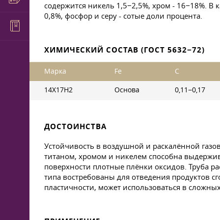
содержится никель 1,5−2,5%, хром - 16−18%. В к
0,8%, фосфор и серу - сотые доли процента.
ХИМИЧЕСКИЙ СОСТАВ (ГОСТ 5632−72)
Марка
Fe
C
14Х17Н2
Основа
0,11−0,17
ДОСТОИНСТВА
Устойчивость в воздушной и раскалённой газов
титаном, хромом и никелем способна выдержива
поверхности плотные плёнки оксидов. Труба рас
типа востребованы для отведения продуктов сг
пластичности, может использоваться в сложных