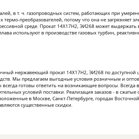
талей,
в т. ч.
газопроводных систем, работающих при умеренн
их термо-преобразователей, потому что она не загрязняет э
грессивной среде. Прокат 14Х17Н2, ЭИ268 может выдержать
плава используют в производстве газовых турбин, реактивн
чный нержавеющий прокат 14Х17Н2, ЭИ268 по доступной цен
дств. Мы предлагаем выгодные условия розничным и оптов
сегда готовы ответить на возникающие вопросы. Всегда в 
ительных условий поставки. Реализация заказов - в сжатые 
положенные в Москве, Санкт-Петербурге, городах Восточно
авляются существенные скидки.