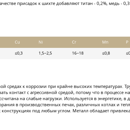
ачестве присадок к шихте добавляют титан - 0,2%, медь - 0
Cu
Ni
Cr
Mn
P
≤0,3
1,5−2,5
16−18
≤0,8
≤
ой средах к коррозии при крайне высоких температурах. Тр
ть контакт с агрессивной средой, потому что в процессе н
считана на слабые нагрузки. Используется в энергетике, в 
орания в производственных печах, различных котлах и тепло
 конструкциях под любым углом. Металл обладает привлека