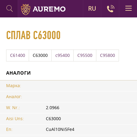
RU
СПЛАВ C63000
C61400
C63000
c95400
C95500
C95800
АНАЛОГИ
Марка:
Аналог:
W. Nr.:
2.0966
Aisi Uns:
C63000
En:
CuAl10Ni5Fe4