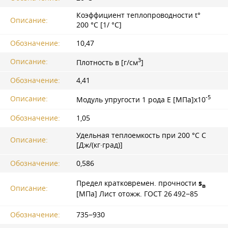
Коэффициент теплопроводности t°
Описание:
200 °C [1/ °С]
Обозначение:
10,47
3
Описание:
Плотность в [г/см
]
Обозначение:
4,41
-5
Описание:
Модуль упругости 1 рода Е [МПа]x10
Обозначение:
1,05
Удельная теплоемкость при 200 °C С
Описание:
[Дж/(кг·град)]
Обозначение:
0,586
Предел кратковремен. прочности
s
в
Описание:
[МПа] Лист отожж.
ГОСТ 26
492−85
Обозначение:
735−930