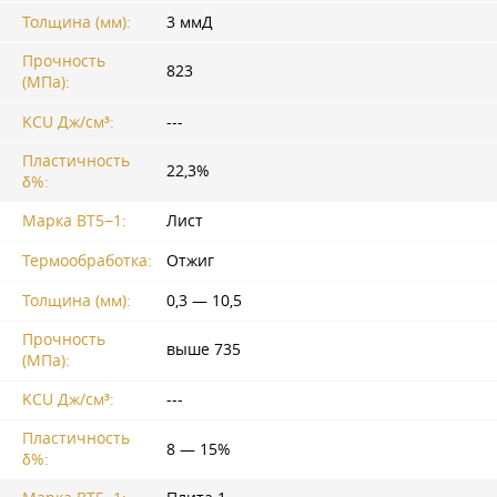
Толщина (мм):
3 ммД
Прочность
823
(МПа):
KCU Дж/см³:
---
Пластичность
22,3%
δ%:
Марка ВТ5−1:
Лист
Термообработка:
Отжиг
Толщина (мм):
0,3 — 10,5
Прочность
выше 735
(МПа):
KCU Дж/см³:
---
Пластичность
8 — 15%
δ%: