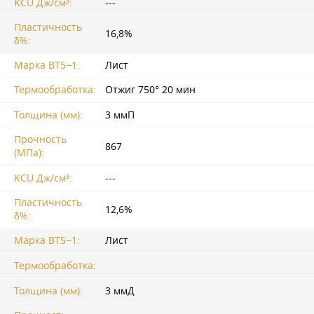
KCU Дж/см³:
---
Пластичность
16,8%
δ%:
Марка ВТ5−1:
Лист
Термообработка:
Отжиг 750° 20 мин
Толщина (мм):
3 ммП
Прочность
867
(МПа):
KCU Дж/см³:
---
Пластичность
12,6%
δ%:
Марка ВТ5−1:
Лист
Термообработка:
Толщина (мм):
3 ммД