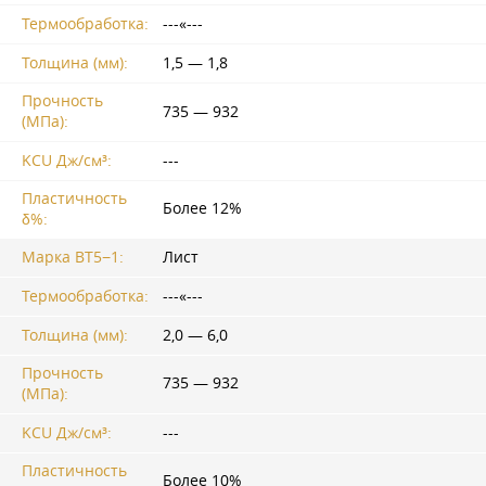
Термообработка:
---«---
Толщина (мм):
1,5 — 1,8
Прочность
735 — 932
(МПа):
KCU Дж/см³:
---
Пластичность
Более 12%
δ%:
Марка ВТ5−1:
Лист
Термообработка:
---«---
Толщина (мм):
2,0 — 6,0
Прочность
735 — 932
(МПа):
KCU Дж/см³:
---
Пластичность
Более 10%