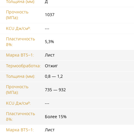
Толщина (мм):
Д
Прочность
1037
(МПа):
KCU Дж/см³:
---
Пластичность
5,3%
δ%:
Марка ВТ5−1:
Лист
Термообработка:
Отжиг
Толщина (мм):
0,8 — 1,2
Прочность
735 — 932
(МПа):
KCU Дж/см³:
---
Пластичность
Более 15%
δ%:
Марка ВТ5−1:
Лист