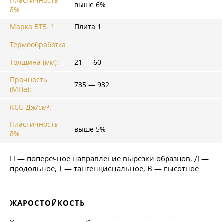
Пластичность
выше 6%
δ%:
Марка ВТ5−1:
Плита 1
Термообработка:
Толщина (мм):
21 — 60
Прочность
735 — 932
(МПа):
KCU Дж/см³:
Пластичность
выше 5%
δ%:
П — поперечное направление вырезки образцов; Д —
продольное; Т — тангенциональное, В — высотное.
ЖАРОСТОЙКОСТЬ