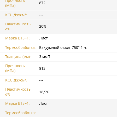
Прочность
872
(МПа):
KCU Дж/см³:
---
Пластичность
20%
δ%:
Марка ВТ5−1:
Лист
Термообработка:
Вакуумный отжиг 750° 1 ч.
Толщина (мм):
3 ммП
Прочность
813
(МПа):
KCU Дж/см³:
---
Пластичность
18,5%
δ%:
Марка ВТ5−1:
Лист
Термообработка: