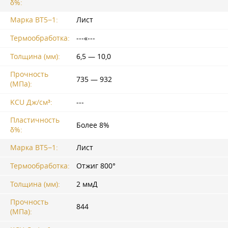
δ%:
Марка ВТ5−1:
Лист
Термообработка:
---«---
Толщина (мм):
6,5 — 10,0
Прочность
735 — 932
(МПа):
KCU Дж/см³:
---
Пластичность
Более 8%
δ%:
Марка ВТ5−1:
Лист
Термообработка:
Отжиг 800°
Толщина (мм):
2 ммД
Прочность
844
(МПа):