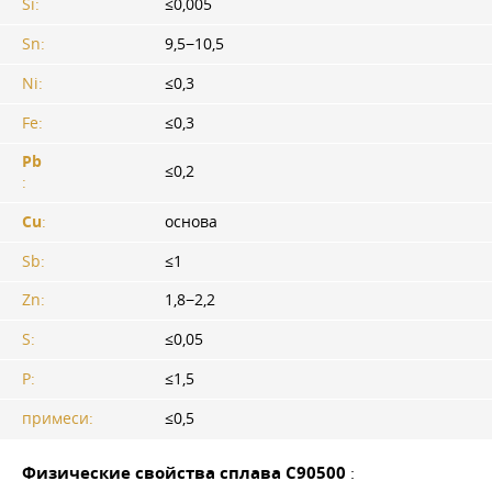
Si:
≤0,005
Sn:
9,5−10,5
Ni:
≤0,3
Fe:
≤0,3
Pb
≤0,2
:
Cu
:
основа
Sb:
≤1
Zn:
1,8−2,2
S:
≤0,05
P:
≤1,5
примеси:
≤0,5
Физические свойства сплава С90500
: