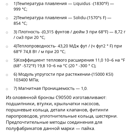
1)Температура плавления — Liquidus -(1830°F) —
999 °C;
2)Температура плавления — Solidu-(1570°s F) —
854 °C;
3) Плотность -(0,315 фунтов / дюйм 3 при 68°F) — 8,72 г
/ см3 при 20 °C;
4)Теплопроводность- 43,20 МДж фут / (ч фут2 ° F) при
68°F 74,8 Вт / м при 20 °C;
5)Коэффициент теплового расширения 11,0 10−6 на °F
(68° -572°F) 19,8 10−6 на °C (20 ° -300 ° C);
6) Модуль упругости при растяжении-(15000 KSI)
103400 МПа;
7) Магнитная Проницаемость — 1,0.
Из оловянной бронзы С90500 изготавливают:
подшипники, втулки, крыльчатки насосов,
поршневые кольца, детали клапанов, фитинги
паропроводов, уплотнительные кольца, шестерни.
Предпочтительные методы соединения для
полуфабрикатов данной марки — пайка.