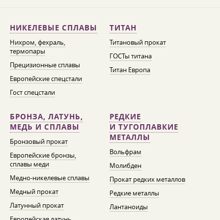
НИКЕЛЕВЫЕ СПЛАВЫ
ТИТАН
Нихром, фехраль,
Титановый прокат
термопары
ГОСТы титана
Прецизионные сплавы
Титан Европа
Европейские спецстали
Гост спецстали
БРОНЗА, ЛАТУНЬ,
РЕДКИЕ
МЕДЬ И СПЛАВЫ
И ТУГОПЛАВКИЕ
МЕТАЛЛЫ
Бронзовый прокат
Вольфрам
Европейские бронзы,
сплавы меди
Молибден
Медно-никелевые сплавы
Прокат редких металлов
Медный прокат
Редкие металлы
Латунный прокат
Лантаноиды
Европейская латунь