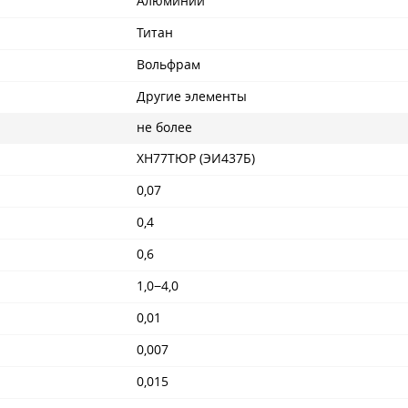
Алюминий
Титан
Вольфрам
Другие элементы
не более
ХН77ТЮР (ЭИ437Б)
0,07
0,4
0,6
1,0−4,0
0,01
0,007
0,015