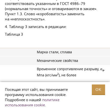
соответствовать указанным в
ГОСТ 4986–79
(нормальная точность» и оговариваются в заказе».
Пункт 1.3. Слово «коробоватость» заменить
на «неплоскостность».
4. Таблицу 3 записать в редакции:
Таблица 3
Марка стали, сплава
Механические свойства
Временное сопротивление разрыву, σ
,
в
2
Мпа (кгс/мм
), не более
Относительное удлинение, δ
, %,
10
не менее
Посещая этот сайт, вы принимаете
OK
программу использования cookie.
ХН77ТЮР (ЭИ437Б)
Подробнее о нашей
политике
использования cookie
.
880 (90)