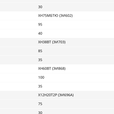
30
ХН75МБТЮ (ЭИ602)
95
40
ХН38ВТ (ЭИ703)
85
35
ХН60ВТ (ЭИ868)
100
35
Х12Н20Т2Р (ЭИ696А)
75
30