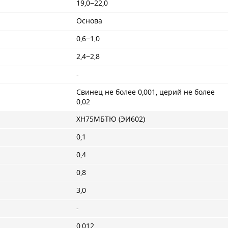
19,0−22,0
Основа
0,6−1,0
2,4−2,8
-
Свинец не более 0,001, церий не более
0,02
ХН75МБТЮ (ЭИ602)
0,1
0,4
0,8
3,0
-
0,012