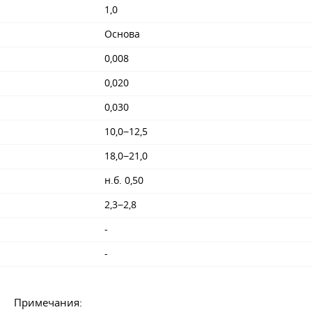
1,0
Основа
0,008
0,020
0,030
10,0−12,5
18,0−21,0
н.б. 0,50
2,3−2,8
-
-
Примечания: