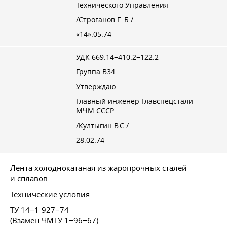
Технического Управления
/Строганов Г. Б./
«14».05.74
УДК 669.14−410.2−122.2
Группа В34
Утверждаю:
Главный инженер Главспецстали
МЧМ СССР
/Култыгин В.С./
28.02.74
Лента холоднокатаная из жаропрочных сталей
и сплавов
Технические условия
ТУ 14−1-927−74
(Взамен ЧМТУ 1−96−67)