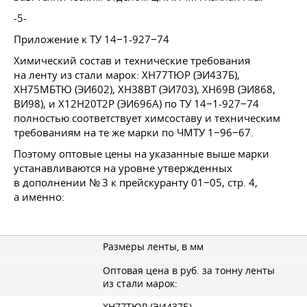
-5-
Приложение к ТУ 14−1-927−74
Химический состав и технические требования
на ленту из стали марок: ХН77ТЮР (ЭИ437Б),
ХН75МБТЮ (ЭИ602), ХН38ВТ (ЭИ703), ХН69В (ЭИ868,
ВИ98), и Х12Н20Т2Р (ЭИ696А) по ТУ 14−1-927−74
полностью соответствует химсоставу и техническим
требованиям на те же марки по ЧМТУ 1−96−67.
Поэтому оптовые цены на указанные выше марки
устанавливаются на уровне утвержденных
в дополнении № 3 к прейскуранту 01−05, стр. 4,
а именно:
Размеры ленты, в мм
Оптовая цена в руб. за тонну ленты
из стали марок:
ХН77ТЮР (ЭИ437Б)