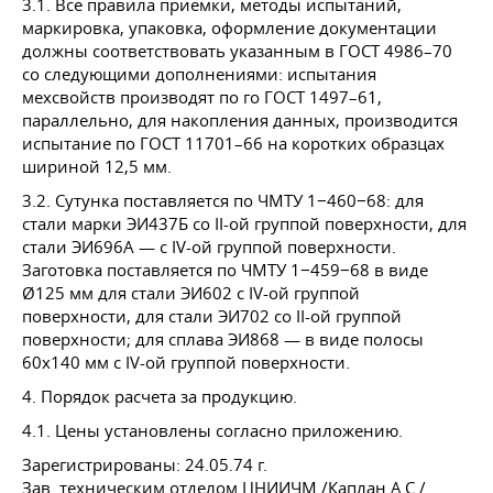
3.1. Все правила приемки, методы испытаний,
маркировка, упаковка, оформление документации
должны соответствовать указанным в
ГОСТ 4986–70
со следующими дополнениями: испытания
мехсвойств производят по го
ГОСТ 1497–61
,
параллельно, для накопления данных, производится
испытание по
ГОСТ 11701–66
на коротких образцах
шириной 12,5 мм.
3.2. Сутунка поставляется по ЧМТУ 1−460−68: для
стали марки ЭИ437Б со II-ой группой поверхности, для
стали ЭИ696А — с IV-ой группой поверхности.
Заготовка поставляется по ЧМТУ 1−459−68 в виде
Ø125 мм для стали ЭИ602 с IV-ой группой
поверхности, для стали ЭИ702 со II-ой группой
поверхности; для сплава ЭИ868 — в виде полосы
60х140 мм с IV-ой группой поверхности.
4. Порядок расчета за продукцию.
4.1. Цены установлены согласно приложению.
Зарегистрированы:
24.05.74 г.
Зав. техническим отделом ЦНИИЧМ /Каплан А.С./