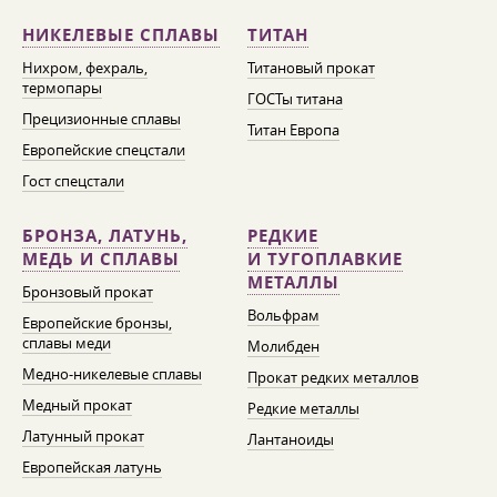
НИКЕЛЕВЫЕ СПЛАВЫ
ТИТАН
Нихром, фехраль,
Титановый прокат
термопары
ГОСТы титана
Прецизионные сплавы
Титан Европа
Европейские спецстали
Гост спецстали
БРОНЗА, ЛАТУНЬ,
РЕДКИЕ
МЕДЬ И СПЛАВЫ
И ТУГОПЛАВКИЕ
МЕТАЛЛЫ
Бронзовый прокат
Вольфрам
Европейские бронзы,
сплавы меди
Молибден
Медно-никелевые сплавы
Прокат редких металлов
Медный прокат
Редкие металлы
Латунный прокат
Лантаноиды
Европейская латунь