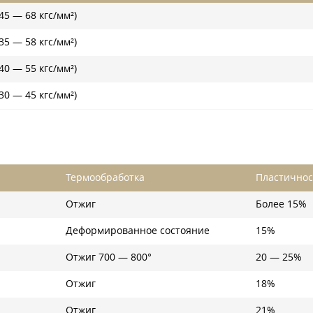
45 — 68 кгс/мм²)
35 — 58 кгс/мм²)
40 — 55 кгс/мм²)
30 — 45 кгс/мм²)
Термообработка
Пластичнос
Отжиг
Более 15%
Деформированное состояние
15%
Отжиг 700 — 800°
20 — 25%
Отжиг
18%
Отжиг
21%