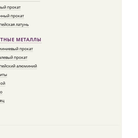
ый прокат
нный прокат
пейская латунь
ЕТНЫЕ МЕТАЛЛЫ
иниевый прокат
левый прокат
пейский алюминий
иты
пой
о
ец