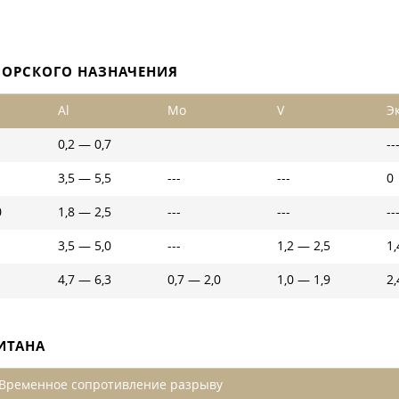
ОРСКОГО НАЗНАЧЕНИЯ
Al
Mo
V
Э
0,2 — 0,7
--
3,5 — 5,5
---
---
0
0
1,8 — 2,5
---
---
--
3,5 — 5,0
---
1,2 — 2,5
1,
4,7 — 6,3
0,7 — 2,0
1,0 — 1,9
2,
ИТАНА
Временное сопротивление разрыву