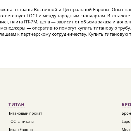
оката в страны Восточной и Центральной Европы. Опыт на
 соответствует ГОСТ и международным стандартам. В катало
 лист, плита ПТ-7М, цена — зависит от объема заказа и доп
менеджеры — оперативно помогут купить титановую трубу, л
ашаем к партнёрскому сотрудничеству. Купить титановую тр
ТИТАН
БРО
Титановый прокат
Брон
ГОСТы титана
Евро
Титан Европа
Медн