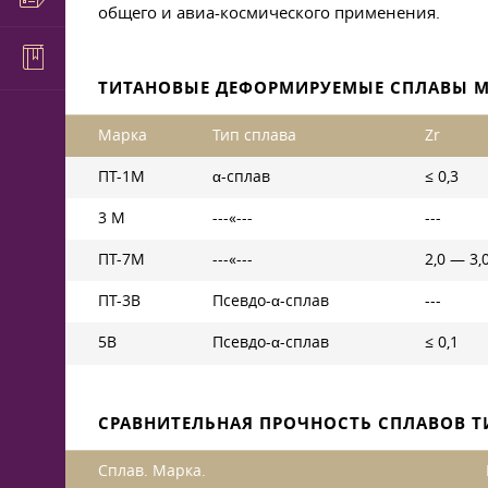
общего и авиа-космического применения.
ТИТАНОВЫЕ ДЕФОРМИРУЕМЫЕ СПЛАВЫ М
Марка
Тип сплава
Zr
ПТ-1М
α-сплав
≤ 0,3
3 М
---«---
---
ПТ-7М
---«---
2,0 — 3,
ПТ-3В
Псевдо-α-сплав
---
5В
Псевдо-α-сплав
≤ 0,1
СРАВНИТЕЛЬНАЯ ПРОЧНОСТЬ СПЛАВОВ Т
Сплав. Марка.