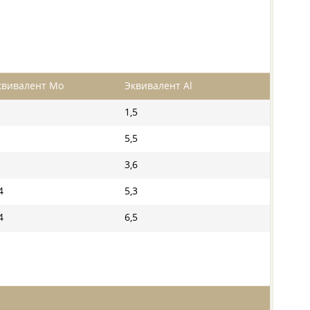
квивалент Mo
Эквивалент Al
-
1,5
5,5
-
3,6
4
5,3
4
6,5