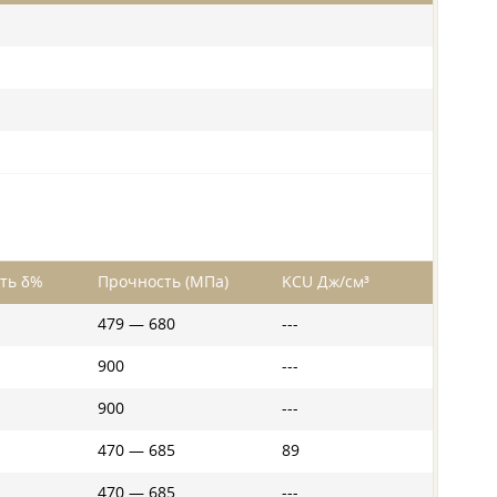
ть δ%
Прочность (МПа)
KCU Дж/см³
479 — 680
---
900
---
900
---
470 — 685
89
470 — 685
---