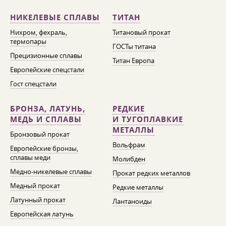
НИКЕЛЕВЫЕ СПЛАВЫ
ТИТАН
Нихром, фехраль,
Титановый прокат
термопары
ГОСТы титана
Прецизионные сплавы
Титан Европа
Европейские спецстали
Гост спецстали
БРОНЗА, ЛАТУНЬ,
РЕДКИЕ
МЕДЬ И СПЛАВЫ
И ТУГОПЛАВКИЕ
МЕТАЛЛЫ
Бронзовый прокат
Вольфрам
Европейские бронзы,
сплавы меди
Молибден
Медно-никелевые сплавы
Прокат редких металлов
Медный прокат
Редкие металлы
Латунный прокат
Лантаноиды
Европейская латунь