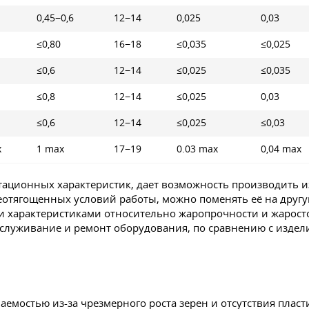
0,45−0,6
12−14
0,025
0,03
≤0,80
16−18
≤0,035
≤0,025
≤0,6
12−14
≤0,025
≤0,035
≤0,8
12−14
≤0,025
0,03
≤0,6
12−14
≤0,025
≤0,03
x
1 max
17−19
0.03 max
0,04 max
ационных характеристик, дает возможность производить и
еотягощенных условий работы, можно поменять её на другу
характеристиками относительно жаропрочности и жаростой
бслуживание и ремонт оборудования, по сравнению с издел
аемостью из-за чрезмерного роста зерен и отсутствия пласт