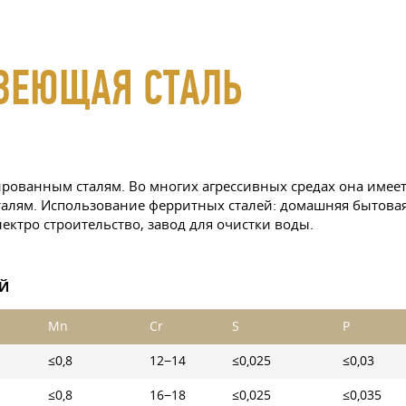
ВЕЮЩАЯ СТАЛЬ
рованным сталям. Во многих агрессивных средах она имеет
лям. Использование ферритных сталей: домашняя бытовая 
ектро строительство, завод для очистки воды.
ЕЙ
Mn
Cr
S
P
≤0,8
12−14
≤0,025
≤0,03
≤0,8
16−18
≤0,025
≤0,035