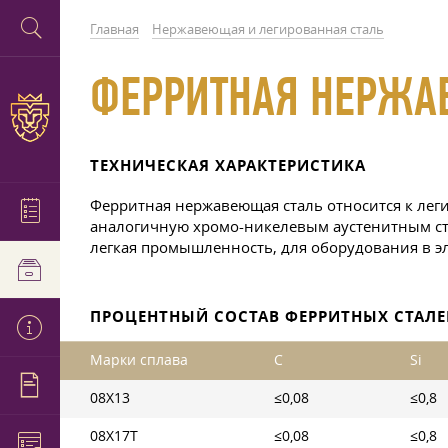
Главная
Нержавеющая и легированная сталь
ФЕРРИТНАЯ НЕРЖА
ТЕХНИЧЕСКАЯ ХАРАКТЕРИСТИКА
Ферритная нержавеющая сталь относится к леги
аналогичную хромо-никелевым аустенитным ста
легкая промышленность, для оборудования в эл
ПРОЦЕНТНЫЙ СОСТАВ ФЕРРИТНЫХ СТАЛ
Марки сплава
C
Si
08Х13
≤0,08
≤0,8
08Х17Т
≤0,08
≤0,8