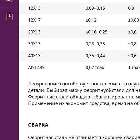
12X13
0,09−0,15
0,8
12Х17
≤0,12
≤0,80
20Х13
≤0,16−0,25
≤0,6
30Х13
0,26−0,35
≤0,8
40Х13
0,35−0,44
≤0,6
AISI 439
0,07 max
1 ma
Легирование способствует повышению эксплуат
детали. Выбирая марку ферритнуойстали для н
Ферритные стали обладают сбалансированными 
Применение их экономит средства, время на о
СВАРКА
Ферритная сталь не отличается хорошей сварив