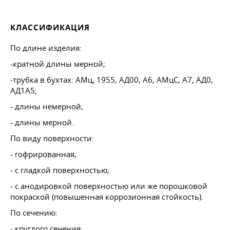
КЛАССИФИКАЦИЯ
По длине изделия:
-кратной длины мерной;
-трубка в бухтах: АМц, 1955, АД00, А6, АМцС, А7, АД0,
АД1А5;
- длины немерной;
- длины мерной.
По виду поверхности:
- гофрированная;
- с гладкой поверхностью;
- с анодировкой поверхностью или же порошковой
покраской (повышенная коррозионная стойкость).
По сечению:
- круглого сечения;