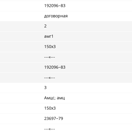
192096−83
договорная
2
амг1
150x3
---«---
192096−83
---«---
3
Амцс; амц
150x3
23697−79
---«---