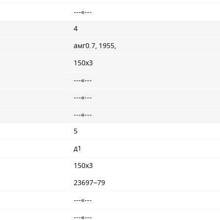
---«---
4
амг0.7, 1955,
150x3
---«---
---«---
---«---
5
д1
150x3
23697−79
---«---
---«---