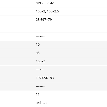
амг2н; ам2
150x2, 150x2.5
23 697−79
---«---
10
а5
150x3
---«---
192 096−83
---«---
11
ад1; ад