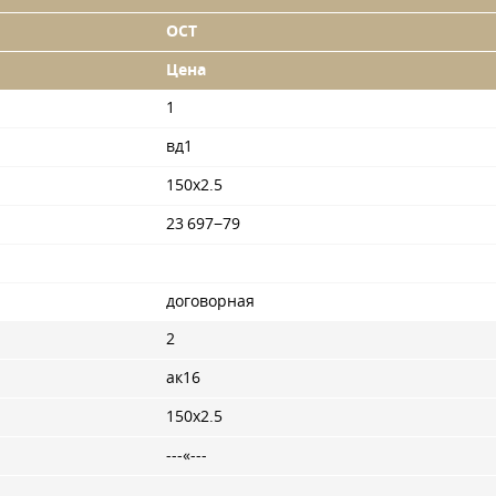
ОСТ
Цена
1
вд1
150x2.5
23 697−79
договорная
2
ак16
150x2.5
---«---