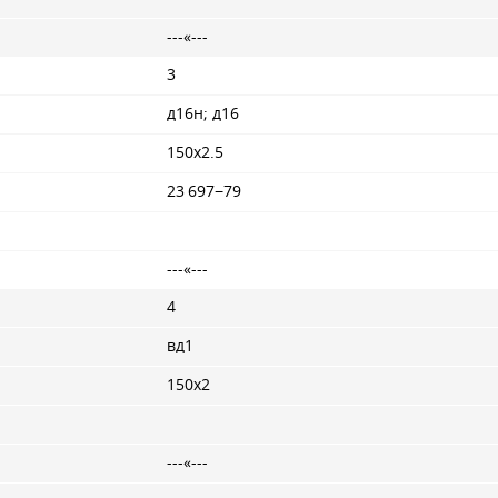
---«---
3
д16н; д16
150x2.5
23 697−79
---«---
4
вд1
150x2
---«---