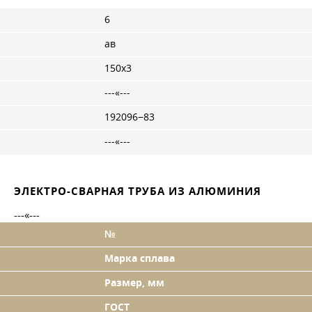
6
ав
150x3
---«---
192096−83
---«---
ЭЛЕКТРО-СВАРНАЯ ТРУБА ИЗ АЛЮМИНИЯ
---«---
№
Марка сплава
Размер, мм
ГОСТ