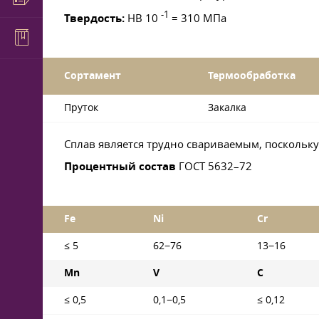
-1
Твердость:
HB 10
= 310 МПа
Сортамент
Термообработка
Пруток
Закалка
Сплав является трудно свариваемым, поскольку
Процентный состав
ГОСТ 5632–72
Fe
Ni
Cr
≤ 5
62−76
13−16
Mn
V
C
≤ 0,5
0,1−0,5
≤ 0,12