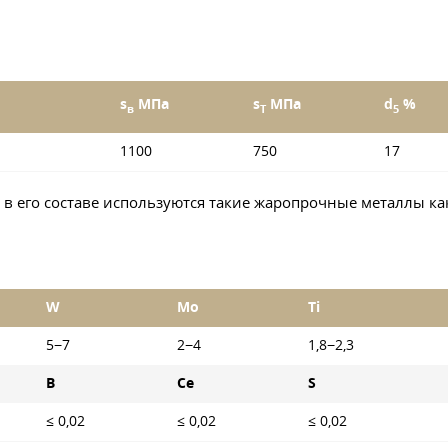
s
МПа
s
МПа
d
%
в
T
5
1100
750
17
 в его составе используются такие жаропрочные металлы ка
W
Mo
Ti
5−7
2−4
1,8−2,3
B
Ce
S
≤ 0,02
≤ 0,02
≤ 0,02