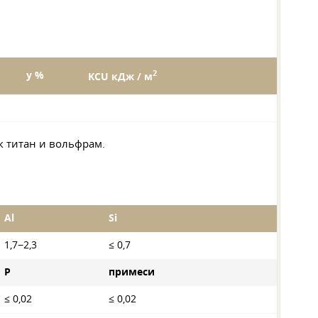
2
y %
KCU кДж / м
к титан и вольфрам.
Al
Si
1,7−2,3
≤ 0,7
P
примеси
≤ 0,02
≤ 0,02