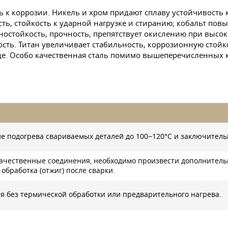
ь к коррозии. Никель и хром придают сплаву устойчивость 
ть, стойкость к ударной нагрузке и стиранию; кобальт по
ностойкость, прочность, препятствует окислению при высо
сть. Титан увеличивает стабильность, коррозионную стой
де. Особо качественная сталь помимо вышеперечисленных к
е подогрева свариваемых деталей до 100−120°C и заключител
ачественные соединения, необходимо произвести дополнительн
 обработка (отжиг) после сварки.
я без термической обработки или предварительного нагрева.