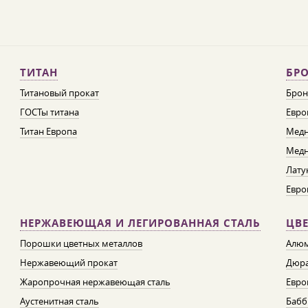
ТИТАН
БРО
Титановый прокат
Брон
ГОСТы титана
Евро
Титан Европа
Медн
Медн
Лату
Евро
НЕРЖАВЕЮЩАЯ И ЛЕГИРОВАННАЯ СТАЛЬ
ЦВ
Порошки цветных металлов
Алюм
Нержавеющий прокат
Дюра
Жаропрочная нержавеющая сталь
Евро
Аустенитная сталь
Бабб