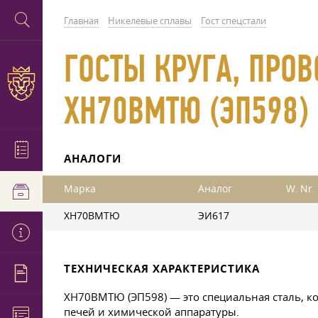
Главная
Никелевые сплавы
Гост спецстали
ГОСТЫ КРУГА, ПРОВ
ХН70ВМТЮ (ЭП598)
АНАЛОГИ
Марка
Аналог
W. Nr.
ХН70ВМТЮ
ЭИ617
ТЕХНИЧЕСКАЯ ХАРАКТЕРИСТИКА
ХН70ВМТЮ (ЭП598) — это специальная сталь, ко
печей и химической аппаратуры.