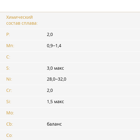
Химический
состав сплава:
P:
2,0
Mn:
0,9−1,4
C:
S:
3,0 макс
Ni:
28,0−32,0
Cr:
2,0
Si:
1,5 макс
Mo:
Cb:
баланс
Co: