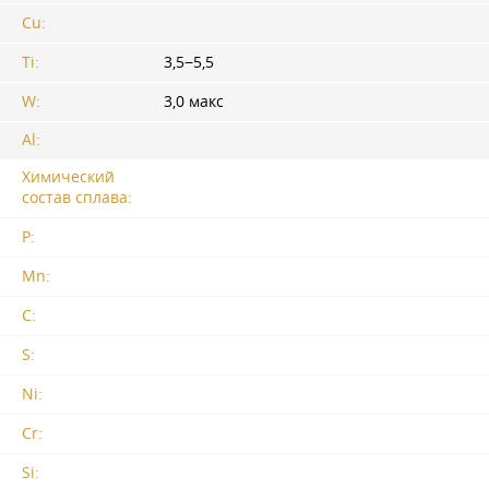
Cu:
Ti:
3,5−5,5
W:
3,0 макс
Al:
Химический
состав сплава:
P:
Mn:
C:
S:
Ni:
Cr:
Si: