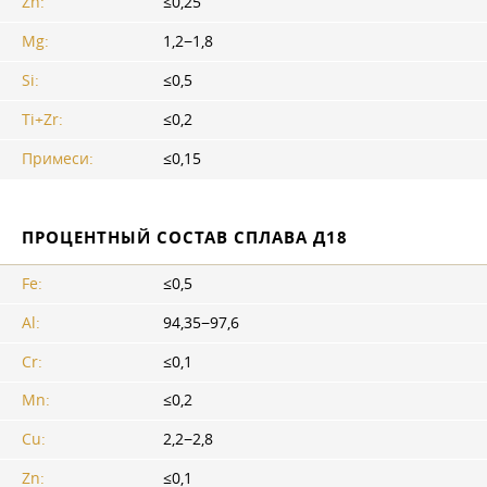
Zn:
≤0,25
Mg:
1,2−1,8
Si:
≤0,5
Ti+Zr:
≤0,2
Примеси:
≤0,15
ПРОЦЕНТНЫЙ СОСТАВ СПЛАВА Д18
Fe:
≤0,5
Al:
94,35−97,6
Cr:
≤0,1
Mn:
≤0,2
Cu:
2,2−2,8
Zn:
≤0,1