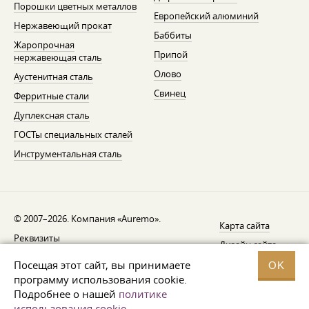
Порошки цветных металлов
Европейский алюминий
Нержавеющий прокат
Баббиты
Жаропрочная
Припой
нержавеющая сталь
Олово
Аустенитная сталь
Свинец
Ферритные стали
Дуплексная сталь
ГОСТы специальных сталей
Инструментальная сталь
© 2007–2026. Компания «Auremo».
Карта сайта
Реквизиты
Дизайн сайта —
AGB
Fresh
Посещая этот сайт, вы принимаете
OK
Уведомление об отзыве
программу использования cookie.
Подробнее о нашей
политике
Защита данных
использования cookie
.