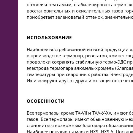
позволяя тем самым, стабилизировать термо-э
восстановительных и окислительных газов горяч
приобретает зеленоватый оттенок, значительн
ИСПОЛЬЗОВАНИЕ
Наиболее востребованной из всей продукции да
в производстве термопар, реостатов, компенс
проволоки сохранять стабильную термо-ЭДС при
электрода термопара алюмель-хромель (благода
температуры при сварочных работах. Электроды
Их изолируют друг от друга и от защитного ч
ОСОБЕННОСТИ
Все термопары кроме ТХ-VII и ТХА-У-XV, имеют
газов. Все термопары имеют обыкновенную мех
становиться возможным благодаря образовани
Наиболее популярны марки НХ9, НХ9,5. Поставк