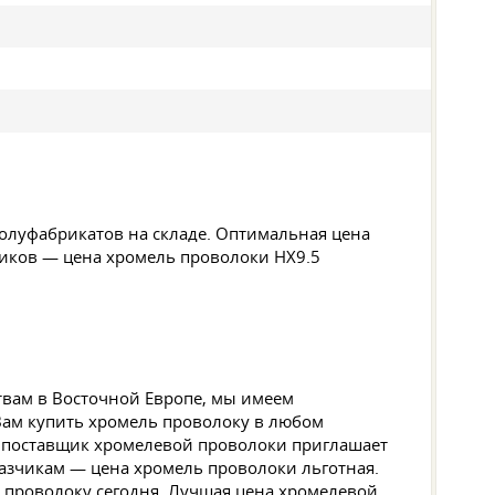
полуфабрикатов на складе. Оптимальная цена
чиков — цена хромель проволоки НХ9.5
твам в Восточной Европе, мы имеем
Вам купить хромель проволоку в любом
ый поставщик хромелевой проволоки приглашает
казчикам — цена хромель проволоки льготная.
ю проволоку сегодня. Лучшая цена хромелевой