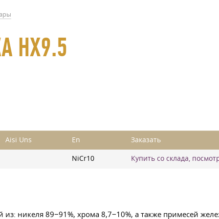
пары
А НХ9.5
Aisi Uns
En
Заказать
NiCr10
Купить со склада, посмот
из: никеля 89−91%, хрома 8,7−10%, а также примесей железа