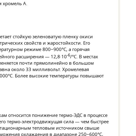
 хромель А.
етает стойкую зеленоватую пленку окиси
трических свойств и жаростойкости. Его
пературном режиме 800−900°C, а горячая
-6
нейного расширения — 12,8·10
/°C. В местах
зменяется почти прямолинейно в большом
 равна около 33 милливольт. Хромелевая
1000°C. Более высокие температуры повышают
ткам относится понижение термо-ЭДС в процессе
 его термо-электродвижущая сила — чем быстрее
о стационарным тепловым источником свыше
орможения охлаждения в диапазоне 250−600°C,