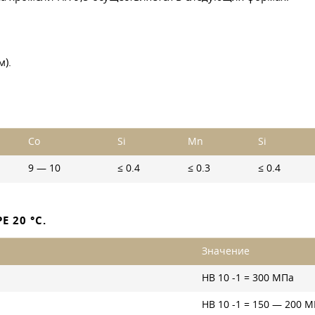
).
Co
Si
Mn
Si
9 — 10
≤ 0.4
≤ 0.3
≤ 0.4
 20 °C.
Значение
HB 10 -1 = 300 МПа
HB 10 -1 = 150 — 200 