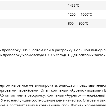
1435°C
1200 — 1000°C
800 — 900°C
ь проволоку НХ9.5 оптом или в рассрочку. Большой выбор 
ь проволоку хромелевую НХ9.5 сегодня. Для оптовых заказ
ертом на рынке металлопроката. Благодаря представительс
торговыми партнёрами. Опыт компании «Ауремо» позволит 
НХ9.5 оптом или в рассрочку. Компания «Ауремо» — надёжн
. У нас наилучшее соотношение цена-качество. Оптовым за
ужба доставит заказ в кратчайший срок. Купить хромелеву