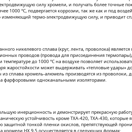
лектродвижущую силу хромели, и получать более точные по
ее 1000 °C, подвергается коррозии, так же как и под возде
о изменяющий термо-электродвижущую силу, и приводит сп
нного никелевого сплава (круг, лента, проволока) являетс
ационных проводов (провода для присоединения термопары)
 температуре до 1000 °C на воздухе позволяет использоват
ря жаростойкости может выдерживать «тепловые удары» до t
 из сплава хромель-алюмель производятся из проволоки, диа
ехла фарфоровыми одноканальными изоляторами.
 большую инерционность и демонстрирует прекрасную работ
аническую устойчивость кроме ТХА-420, ТХА-430, которые 
ю защитной тонкой пленки окислов, препятствующей прон
а хромели НХ 9,5 осуществляется в следующих формах: