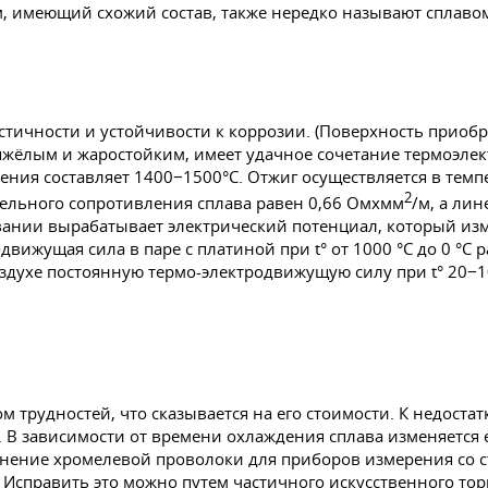
 имеющий схожий состав, также нередко называют сплавом
тичности и устойчивости к коррозии. (Поверхность приобр
тяжёлым и жаростойким, имеет удачное сочетание термоэлек
вления составляет 1400−1500°C. Отжиг осуществляется в тем
2
ельного сопротивления сплава равен 0,66 Омxмм
/м, а ли
евании вырабатывает электрический потенциал, который и
движущая сила в паре с платиной при t° от 1000 °C до 0 °C
оздухе постоянную термо-электродвижущую силу при t° 20−
м трудностей, что сказывается на его стоимости. К недоста
. В зависимости от времени охлаждения сплава изменяется
именение хромелевой проволоки для приборов измерения с
. Исправить это можно путем частичного искусственного т