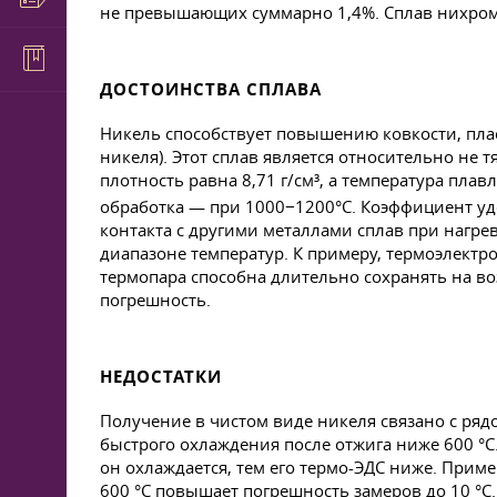
не превышающих суммарно 1,4%. Сплав нихром,
ДОСТОИНСТВА СПЛАВА
Никель способствует повышению ковкости, плас
никеля). Этот сплав является относительно не 
плотность равна 8,71 г/см³, а температура пла
обработка — при 1000−1200°C. Коэффициент уд
контакта с другими металлами сплав при нагр
диапазоне температур. К примеру, термоэлектро
термопара способна длительно сохранять на в
погрешность.
НЕДОСТАТКИ
Получение в чистом виде никеля связано с рядо
быстрого охлаждения после отжига ниже 600 °C
он охлаждается, тем его термо-ЭДС ниже. Пр
600 °C повышает погрешность замеров до 10 °C