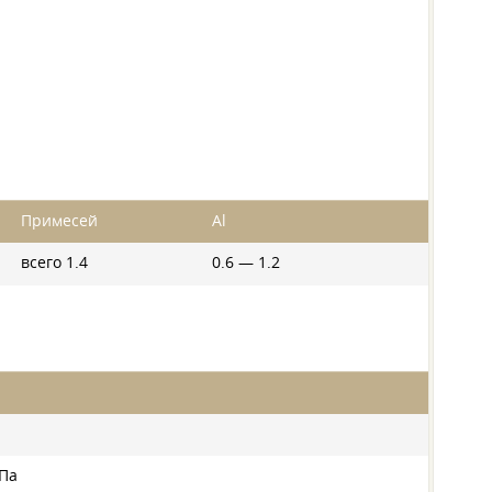
Примесей
Al
всего 1.4
0.6 — 1.2
МПа