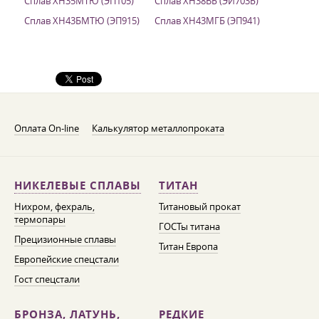
Сплав ХН35МТЮ (ЭП105)
Сплав ХН38ВБ (ЭИ703Б)
Сплав ХН43БМТЮ (ЭП915)
Сплав ХН43МГБ (ЭП941)
Оплата On-line
Калькулятор металлопроката
НИКЕЛЕВЫЕ СПЛАВЫ
ТИТАН
Нихром, фехраль,
Титановый прокат
термопары
ГОСТы титана
Прецизионные сплавы
Титан Европа
Европейские спецстали
Гост спецстали
БРОНЗА, ЛАТУНЬ,
РЕДКИЕ