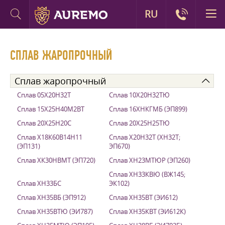
RU
СПЛАВ ЖАРОПРОЧНЫЙ
Сплав жаропрочный
Сплав 05Х20Н32Т
Сплав 10Х20Н32ТЮ
Сплав 15Х25Н40М2ВТ
Сплав 16ХНКГМБ (ЭП899)
Сплав 20Х25Н20С
Сплав 20Х25Н25ТЮ
Сплав Х18К60В14Н11
Сплав Х20Н32Т (ХН32Т;
(ЭП131)
ЭП670)
Сплав ХК30НВМТ (ЭП720)
Сплав ХН23МТЮР (ЭП260)
Сплав ХН33КВЮ (ВЖ145;
Сплав ХН33БС
ЭК102)
Сплав ХН35ВБ (ЭП912)
Сплав ХН35ВТ (ЭИ612)
Сплав ХН35ВТЮ (ЭИ787)
Сплав ХН35КВТ (ЭИ612К)