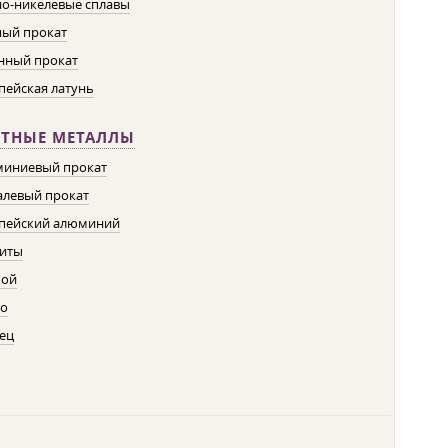
о-никелевые сплавы
ый прокат
нный прокат
пейская латунь
ЕТНЫЕ МЕТАЛЛЫ
иниевый прокат
левый прокат
пейский алюминий
иты
пой
о
ец