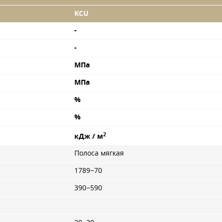
KCU
-
-
МПа
МПа
%
%
2
кДж / м
Полоса мягкая
1789−70
390−590