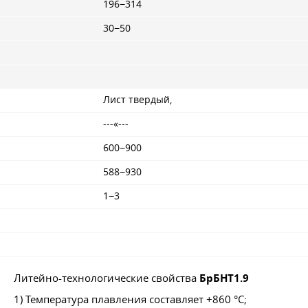
196−314
30−50
Лист твердый,
---«---
600−900
588−930
1−3
Литейно-технологические свойства
БрБНТ1.9
1) Температура плавления составляет +860 °C;