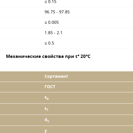
≤ 0.15
96.75 - 97.85
≤ 0.005
1.85 - 2.1
≤ 0.5
Механические свойства при t° 20°C
Сортамент
ГОСТ
s
в
s
T
d
5
y