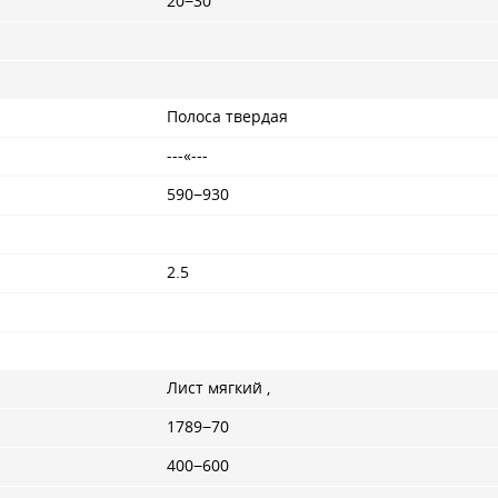
20−30
Полоса твердая
---«---
590−930
2.5
Лист мягкий ,
1789−70
400−600