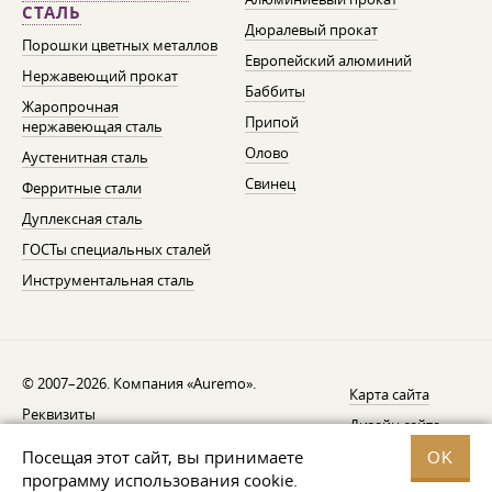
СТАЛЬ
Дюралевый прокат
Порошки цветных металлов
Европейский алюминий
Нержавеющий прокат
Баббиты
Жаропрочная
Припой
нержавеющая сталь
Олово
Аустенитная сталь
Свинец
Ферритные стали
Дуплексная сталь
ГОСТы специальных сталей
Инструментальная сталь
© 2007–2026. Компания «Auremo».
Карта сайта
Реквизиты
Дизайн сайта —
AGB
Fresh
Посещая этот сайт, вы принимаете
OK
Уведомление об отзыве
программу использования cookie.