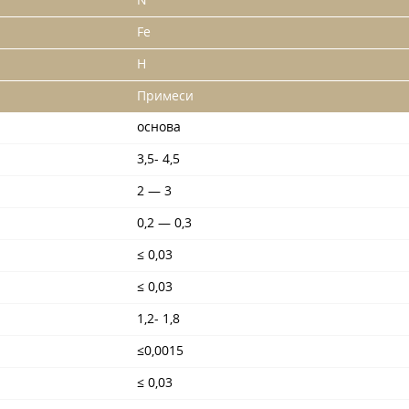
N
Fe
H
Примеси
основа
3,5- 4,5
2 — 3
0,2 — 0,3
≤ 0,03
≤ 0,03
1,2- 1,8
≤0,0015
≤ 0,03