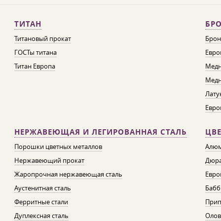
ТИТАН
БРО
Титановый прокат
Брон
ГОСТы титана
Евро
Титан Европа
Медн
Медн
Лату
Евро
НЕРЖАВЕЮЩАЯ И ЛЕГИРОВАННАЯ СТАЛЬ
ЦВ
Порошки цветных металлов
Алюм
Нержавеющий прокат
Дюра
Жаропрочная нержавеющая сталь
Евро
Аустенитная сталь
Бабб
Ферритные стали
При
Дуплексная сталь
Олов