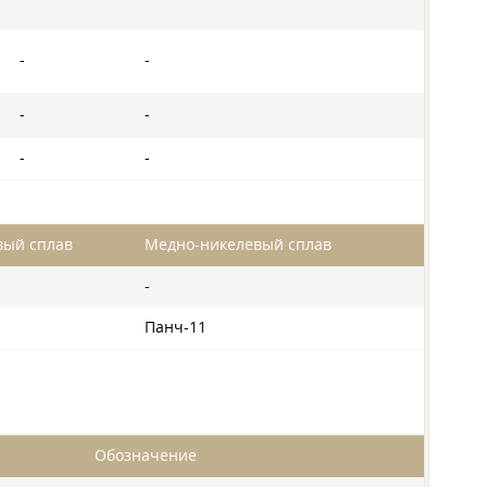
-
-
-
-
-
-
вый сплав
Медно-никелевый сплав
-
Панч-11
Обозначение