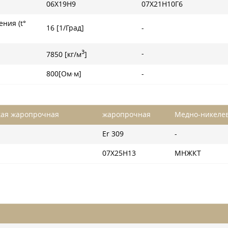
06Х19Н9
07Х21Н10Г6
ния (t°
16 [1/Град]
-
3
-
7850 [кг/м
]
800[Ом·м]
-
кая жаропрочная
жаропрочная
Медно-никеле
Er 309
-
07Х25Н13
МНЖКТ