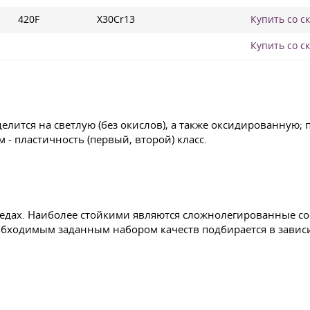
420F
X30Cr13
Купить со с
Купить со с
лится на светлую (без окислов), а также оксидированную;
- пластичность (первый, второй) класс.
средах. Наиболее стойкими являются сложнолегированные 
еобходимым заданным набором качеств подбирается в зави