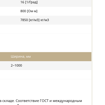
16 [1/Град]
800 [Ом·м]
7850 [кг/м3] кг/м3
Ширина, мм
2−1000
а складе. Соответствие ГОСТ и международным