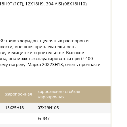
Н9Т (10Т), 12Х18Н9, 304 AISI (08Х18Н10),
ействию хлоридов, щелочных растворов и
йкости, внешняя привлекательность.
ве, медицине и строительстве. Высокое
а, она может эксплуатироваться при t° 400 -
ему нагреву. Марка 20Х23Н18, очень прочная и
коррозионно-стойкая
жаропрочная
жаропрочная
13Х25Н18
07Х19Н10Б
Er 347