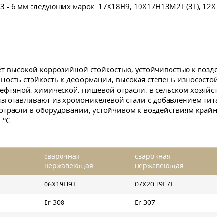
 - 6 мм следующих марок: 17Х18Н9, 10Х17Н13М2Т (3Т), 12Х18
 высокой коррозийной стойкостью, устойчивостью к возд
очность стойкость к деформации, высокая степень износосто
ефтяной, химической, пищевой отрасли, в сельском хозяйст
зготавливают из хромоникелевой стали с добавлением титан
отрасли в оборудовании, устойчивом к воздействиям крайн
 °C.
сварочная
сварочная
нержавеющая
нержавеющая
06Х19Н9Т
07Х20Н9Г7Т
Er 308
Er 307