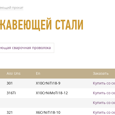
еющий прокат
РЖАВЕЮЩЕЙ СТАЛИ
ющая сварочная проволока
Aisi Uns
En
Заказать
301
X10CrNiTi18-9
Купить со с
316Ti
X10CrNiMoTi18-12
Купить со с
Купить со с
321
X6CrNiTi18-10
Купить со с