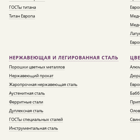
ГОСТы титана
Евро
Титан Европа
Медн
Медн
Лату
Евро
НЕРЖАВЕЮЩАЯ И ЛЕГИРОВАННАЯ СТАЛЬ
ЦВ
Порошки цветных металлов
Алюм
Нержавеющий прокат
Дюра
Жаропрочная нержавеющая сталь
Евро
Аустенитная сталь
Бабб
Ферритные стали
При
Дуплексная сталь
Олов
ГОСТы специальных сталей
Свин
Инструментальная сталь