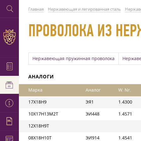
Главная
Нержавеющая и легированная сталь
Нержав
ПРОВОЛОКА ИЗ НЕ
Нержавеющая пружинная проволока
Нержаве
АНАЛОГИ
Марка
Аналог
W. Nr.
17Х18Н9
ЭЯ1
1.4300
10Х17Н13М2Т
ЭИ448
1.4571
12Х18Н9Т
08Х18Н10Т
ЭИ914
1.4541