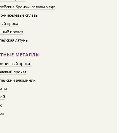
пейские бронзы, сплавы меди
о-никелевые сплавы
ый прокат
нный прокат
пейская латунь
ЕТНЫЕ МЕТАЛЛЫ
иниевый прокат
левый прокат
пейский алюминий
иты
пой
о
ец