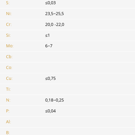
S:
≤0,03
Ni:
23,5−25,5
Cr:
20,0 -22,0
Si:
≤1
Mo:
6−7
Cb:
Co:
Cu:
≤0,75
Ti:
N:
0,18−0,25
P:
≤0,04
Al:
В: