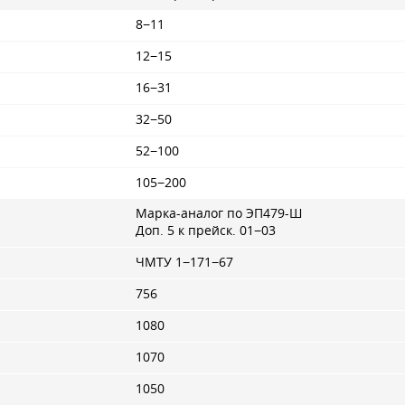
8−11
12−15
16−31
32−50
52−100
105−200
Марка-аналог по ЭП479-Ш
Доп. 5 к прейск. 01−03
ЧМТУ 1−171−67
756
1080
1070
1050