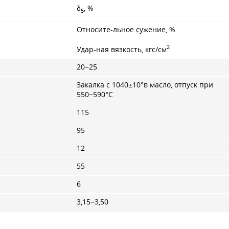
δ
, %
5
Относите-льное сужение, %
2
Удар-ная вязкость, кгс/см
20−25
Закалка с 1040±10°в масло, отпуск при
550−590°С
115
95
12
55
6
3,15−3,50