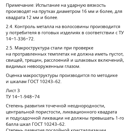
Примечание: Испытание на ударную вязкость
производят на прутках диаметром 16 мм и более, для
квадрата 12 мм и более.
2.4. Контроль металла на волосовины производится
у потребителя в готовых изделиях в соответствии с ТУ
14−1-336−72.
2.5. Макроструктура стали при проверке
на протравленных темплетах не должна иметь пустот,
свищей, трещин, расслоений и шлаковых включений,
видимых невооруженным глазом.
Оценка макроструктуры производится по методике
и шкалам
ГОСТ 10243–62
.
Лист 3
ТУ 14−1-948−74
Степень развития точечной неоднородности,
центральной пористости, ликвационного квадрата
и подусадочной ликвации не должны превышать 1-го
балла шкал
ГОСТ 10243–62
.
Степень развития послойной кристаллизации