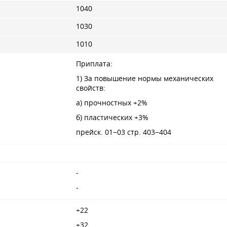
1040
1030
1010
Приплата:
1) За повышение нормы механических
свойств:
а) прочностных +2%
б) пластических +3%
прейск. 01−03 стр. 403−404
-
-
+22
+32