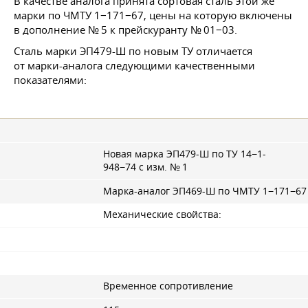
В качестве аналога принята сортовая сталь этой же
марки по ЧМТУ 1−171−67, цены на которую включены
в дополнение № 5 к прейскуранту № 01−03.
Сталь марки ЭП479-Ш по новым ТУ отличается
от марки-аналога следующими качественными
показателями:
Новая марка ЭП479-Ш по ТУ 14−1-
948−74 с изм. № 1
Марка-аналог ЭП469-Ш по ЧМТУ 1−171−67
Механические свойства:
Временное сопротивление