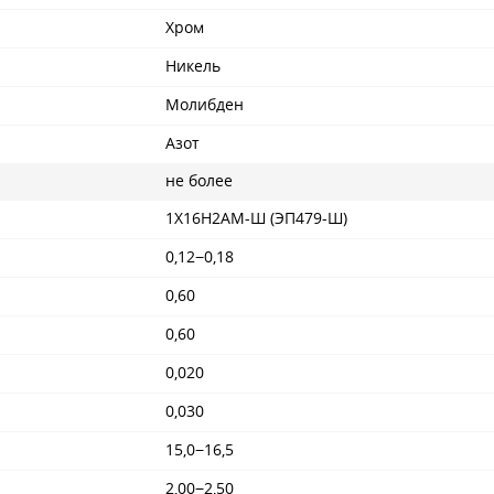
Хром
Никель
Молибден
Азот
не более
1Х16Н2АМ-Ш (ЭП479-Ш)
0,12−0,18
0,60
0,60
0,020
0,030
15,0−16,5
2,00−2,50