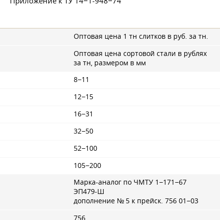
Приложение к ТУ 14−1-948−74
Оптовая цена 1 тн слитков в руб. за тн.
Оптовая цена сортовой стали в рублях
за тн, размером в мм
8−11
12−15
16−31
32−50
52−100
105−200
Марка-аналог по ЧМТУ 1−171−67
ЭП479-Ш
дополнение № 5 к прейск. 756 01−03
756