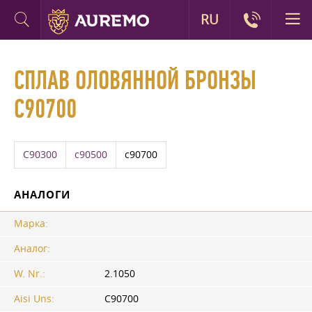
RU
СПЛАВ ОЛОВЯННОЙ БРОНЗЫ
C90700
C90300
c90500
c90700
АНАЛОГИ
Марка:
Аналог:
W. Nr.:
2.1050
Aisi Uns:
C90700