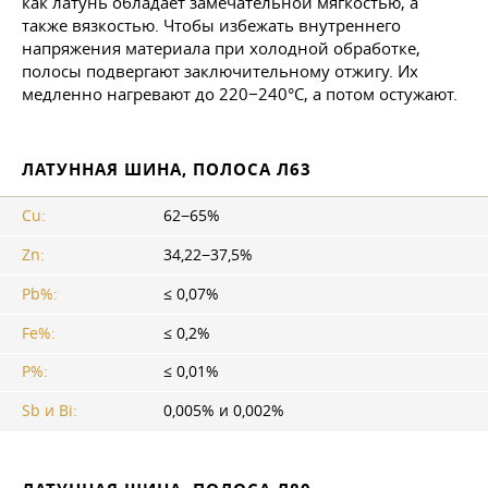
как латунь обладает замечательной мягкостью, а
также вязкостью. Чтобы избежать внутреннего
напряжения материала при холодной обработке,
полосы подвергают заключительному отжигу. Их
медленно нагревают до 220−240°С, а потом остужают.
ЛАТУННАЯ ШИНА, ПОЛОСА Л63
Сu:
62−65%
Zn:
34,22−37,5%
Pb%:
≤ 0,07%
Fe%:
≤ 0,2%
P%:
≤ 0,01%
Sb и Bi:
0,005% и 0,002%