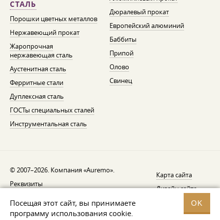
СТАЛЬ
Дюралевый прокат
Порошки цветных металлов
Европейский алюминий
Нержавеющий прокат
Баббиты
Жаропрочная
Припой
нержавеющая сталь
Олово
Аустенитная сталь
Свинец
Ферритные стали
Дуплексная сталь
ГОСТы специальных сталей
Инструментальная сталь
© 2007–2026. Компания «Auremo».
Карта сайта
Реквизиты
Дизайн сайта —
AGB
Fresh
Посещая этот сайт, вы принимаете
OK
Уведомление об отзыве
программу использования cookie.