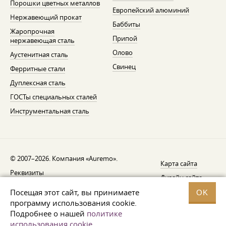
Порошки цветных металлов
Европейский алюминий
Нержавеющий прокат
Баббиты
Жаропрочная
Припой
нержавеющая сталь
Олово
Аустенитная сталь
Свинец
Ферритные стали
Дуплексная сталь
ГОСТы специальных сталей
Инструментальная сталь
© 2007–2026. Компания «Auremo».
Карта сайта
Реквизиты
Дизайн сайта —
AGB
Fresh
Посещая этот сайт, вы принимаете
OK
Уведомление об отзыве
программу использования cookie.
Подробнее о нашей
политике
Защита данных
использования cookie
.