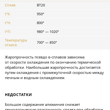
Сплав:
ВТ20
t°К:
950°
t°Н:
800°
t°П:
980° — 1020°
Температура
700° — 850°
отжига:
Жаропрочность псевдо α-сплавов зависима
от скорости охлаждения по окончанию термической
обработки. Наибольшая жаропрочность достигается
путем охлаждения с промежуточной скоростью между
печным и водным охлаждением.
НЕДОСТАТКИ
Большое содержание алюминия снижает
технологическую пластичность сплава при обработке