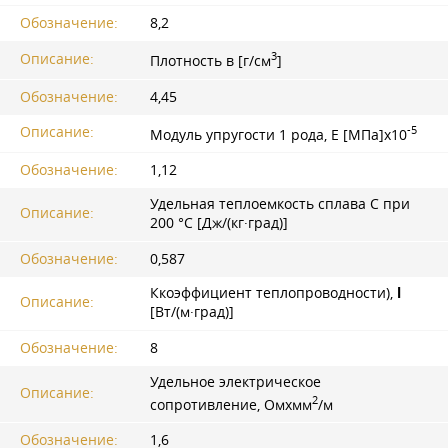
Обозначение:
8,2
3
Описание:
Плотность в [г/см
]
Обозначение:
4,45
-5
Описание:
Модуль упругости 1 рода, Е [МПа]x10
Обозначение:
1,12
Удельная теплоемкость сплава С при
Описание:
200 °C [Дж/(кг·град)]
Обозначение:
0,587
Ккоэффициент теплопроводности),
l
Описание:
[Вт/(м·град)]
Обозначение:
8
Удельное электрическое
Описание:
2
сопротивление, Омxмм
/м
Обозначение:
1,6