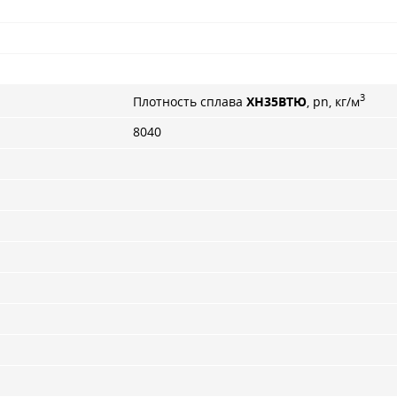
3
Плотность сплава
ХН35ВТЮ
, pn, кг/м
8040