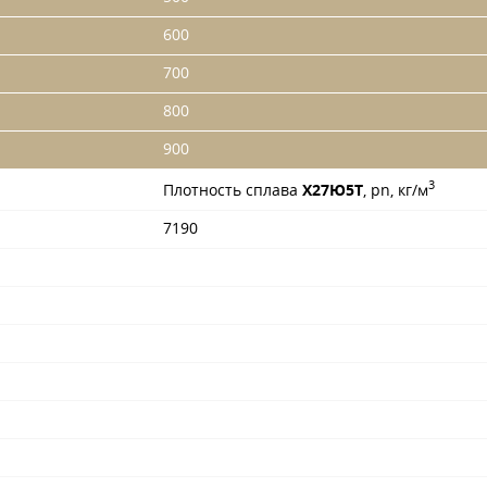
600
700
800
900
3
Плотность сплава
Х27Ю5Т
, pn, кг/м
7190