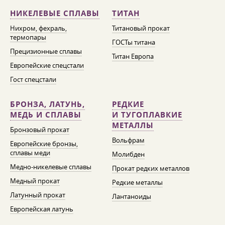
НИКЕЛЕВЫЕ СПЛАВЫ
ТИТАН
Нихром, фехраль,
Титановый прокат
термопары
ГОСТы титана
Прецизионные сплавы
Титан Европа
Европейские спецстали
Гост спецстали
БРОНЗА, ЛАТУНЬ,
РЕДКИЕ
МЕДЬ И СПЛАВЫ
И ТУГОПЛАВКИЕ
МЕТАЛЛЫ
Бронзовый прокат
Вольфрам
Европейские бронзы,
сплавы меди
Молибден
Медно-никелевые сплавы
Прокат редких металлов
Медный прокат
Редкие металлы
Латунный прокат
Лантаноиды
Европейская латунь