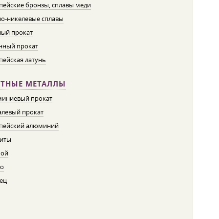
пейские бронзы, сплавы меди
о-никелевые сплавы
ый прокат
нный прокат
пейская латунь
ЕТНЫЕ МЕТАЛЛЫ
иниевый прокат
левый прокат
пейский алюминий
иты
пой
о
ец