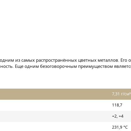
 одним из самых распространённых цветных металлов. Его 
чность. Еще одним безоговорочным преимуществом является
7,31 г/см³
118,7
+2, +4
231,9 °C