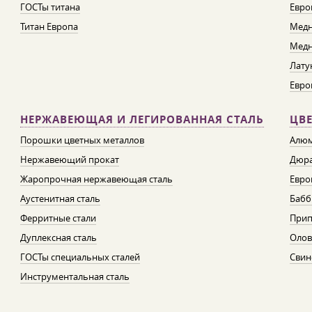
ГОСТы титана
Евро
Титан Европа
Медн
Медн
Лату
Евро
НЕРЖАВЕЮЩАЯ И ЛЕГИРОВАННАЯ СТАЛЬ
ЦВ
Порошки цветных металлов
Алюм
Нержавеющий прокат
Дюра
Жаропрочная нержавеющая сталь
Евро
Аустенитная сталь
Бабб
Ферритные стали
При
Дуплексная сталь
Олов
ГОСТы специальных сталей
Свин
Инструментальная сталь