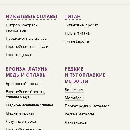
НИКЕЛЕВЫЕ СПЛАВЫ
ТИТАН
Нихром, фехраль,
Титановый прокат
термопары
ГОСТы титана
Прецизионные сплавы
Титан Европа
Европейские спецстали
Гост спецстали
БРОНЗА, ЛАТУНЬ,
РЕДКИЕ
МЕДЬ И СПЛАВЫ
И ТУГОПЛАВКИЕ
МЕТАЛЛЫ
Бронзовый прокат
Вольфрам
Европейские бронзы,
сплавы меди
Молибден
Медно-никелевые сплавы
Прокат редких металлов
Медный прокат
Редкие металлы
Латунный прокат
Лантаноиды
Европейская латунь