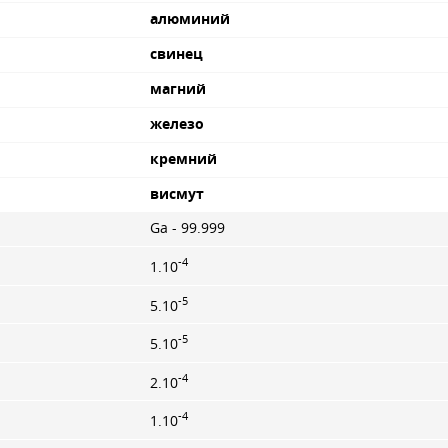
алюминий
свинец
магний
железо
кремний
висмут
Ga - 99.999
-4
1.10
-5
5.10
-5
5.10
-4
2.10
-4
1.10