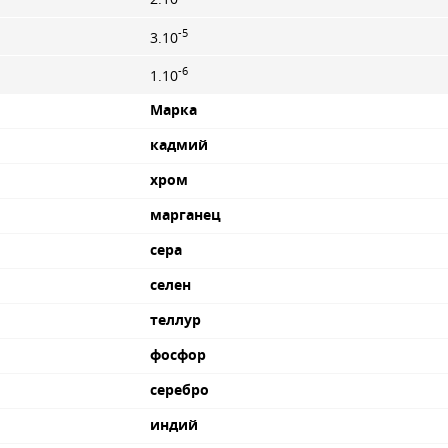
-5
3.10
-6
1.10
Марка
кадмий
хром
марганец
сера
селен
теллур
фосфор
серебро
индий