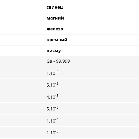
свинец
магний
железо
кремний
висмут
Ga - 99.999
-4
1.10
-5
5.10
-5
4.10
-5
5.10
-4
1.10
-5
1.10