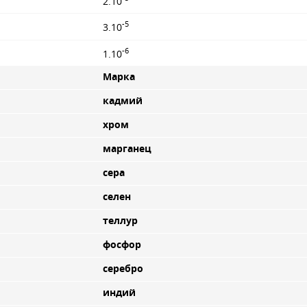
2.10
-5
3.10
-6
1.10
Марка
кадмий
хром
марганец
сера
селен
теллур
фосфор
серебро
индий