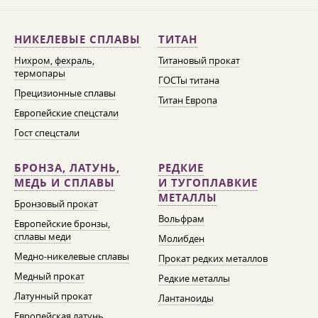
НИКЕЛЕВЫЕ СПЛАВЫ
ТИТАН
Нихром, фехраль,
Титановый прокат
термопары
ГОСТы титана
Прецизионные сплавы
Титан Европа
Европейские спецстали
Гост спецстали
БРОНЗА, ЛАТУНЬ,
РЕДКИЕ
МЕДЬ И СПЛАВЫ
И ТУГОПЛАВКИЕ
МЕТАЛЛЫ
Бронзовый прокат
Вольфрам
Европейские бронзы,
сплавы меди
Молибден
Медно-никелевые сплавы
Прокат редких металлов
Медный прокат
Редкие металлы
Латунный прокат
Лантаноиды
Европейская латунь