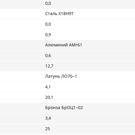
0,0
Сталь Х18Н9Т
0,0
0,9
Алюминий АМг61
0,6
12,7
Латунь ЛО70−1
4,1
20,1
Бронза БрОЦ1−02
3,4
25