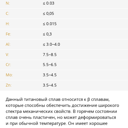
N:
≤ 0.03
C:
≤ 0,05
H:
≤ 0.015
Fe:
≤ 0,3
Al:
≤ 3.0−4.0
V:
7.5−8.5
Cr:
5.5−6.5
Mo:
3.5−4.5
Zn:
3.5−4.5
Данный титановый сплав относится к β сплавам,
которые способны обеспечить достижение широкого
спектра механических свойств. В горячем состоянии
сплав очень пластичен, но может деформироваться
и при обычной температуре. Он имеет хорошее