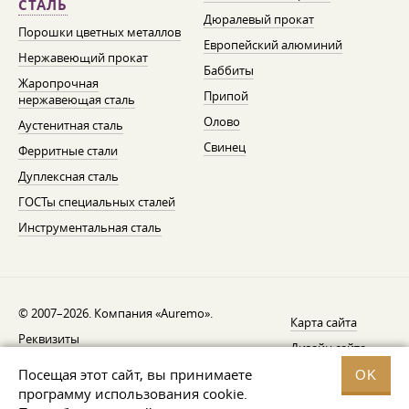
СТАЛЬ
Дюралевый прокат
Порошки цветных металлов
Европейский алюминий
Нержавеющий прокат
Баббиты
Жаропрочная
Припой
нержавеющая сталь
Олово
Аустенитная сталь
Свинец
Ферритные стали
Дуплексная сталь
ГОСТы специальных сталей
Инструментальная сталь
© 2007–2026. Компания «Auremo».
Карта сайта
Реквизиты
Дизайн сайта —
AGB
Fresh
Посещая этот сайт, вы принимаете
OK
Уведомление об отзыве
программу использования cookie.