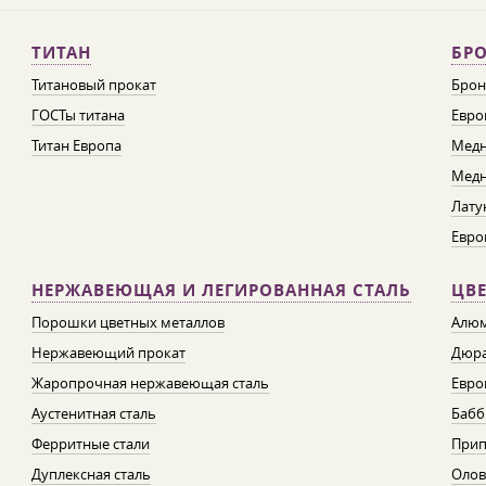
ТИТАН
БРО
Титановый прокат
Брон
ГОСТы титана
Евро
Титан Европа
Медн
Медн
Лату
Евро
НЕРЖАВЕЮЩАЯ И ЛЕГИРОВАННАЯ СТАЛЬ
ЦВ
Порошки цветных металлов
Алюм
Нержавеющий прокат
Дюра
Жаропрочная нержавеющая сталь
Евро
Аустенитная сталь
Бабб
Ферритные стали
При
Дуплексная сталь
Олов