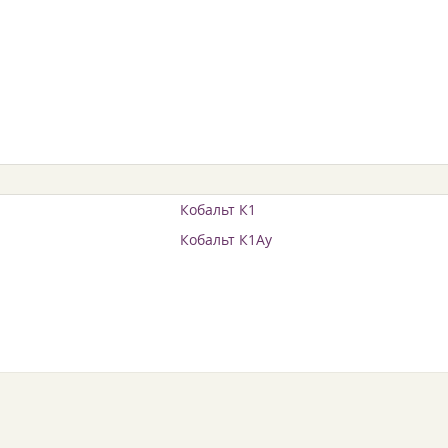
Кобальт К1
Кобальт К1Ау