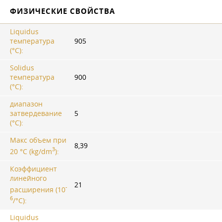
ФИЗИЧЕСКИЕ СВОЙСТВА
Liquidus
температура
905
(°C):
Solidus
температура
900
(°C):
диапазон
затвердевание
5
(°C):
Макс объем при
8,39
3
20 °C (kg/dm
):
Коэффициент
линейного
21
-
расширения (10
6
/°C):
Liquidus