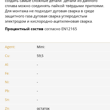
создать самые сложные детали. Детали из данного
сплава можно соединять пайкой твёрдыми припоями.
Для монтажа не подходит дуговая сварка в среде
защитного газа дуговая сварка углеродистым
электродом и кислородно-ацетиленовая сварка.
Процентный состав
согласно EN12165
Agent:
Mini:
Cu:
59,5
Al:
-
Fe:
-
Ni:
-
Pb:
-
Sn:
-
Zn:
остаток