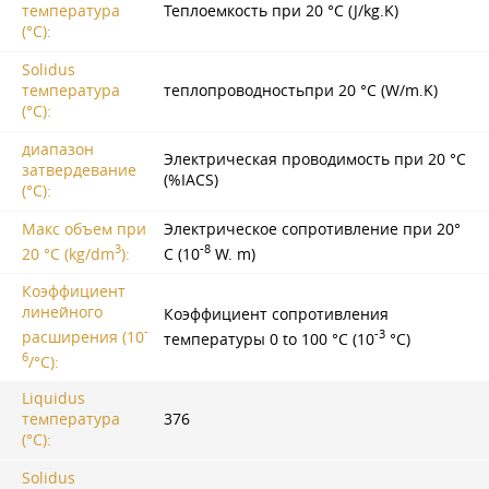
температура
Теплоемкость при 20 °C (J/kg.K)
(°C):
Solidus
температура
теплопроводностьпри 20 °C (W/m.K)
(°C):
диапазон
Электрическая проводимость при 20 °C
затвердевание
(%IACS)
(°C):
Макс объем при
Электрическое сопротивление при 20°
3
-8
20 °C (kg/dm
):
C (10
W. m)
Коэффициент
линейного
Коэффициент сопротивления
-
-3
расширения (10
температуры 0 to 100 °C (10
°C)
6
/°C):
Liquidus
температура
376
(°C):
Solidus