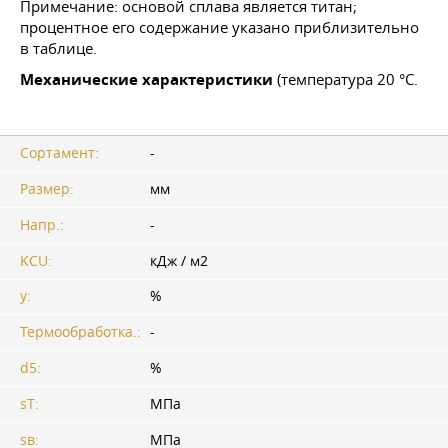
Примечание: основой сплава является титан;
процентное его содержание указано приблизительно
в таблице.
Механические характеристики
(температура 20 °C.
Сортамент:
-
Размер:
мм
Напр.:
-
KCU:
кДж / м2
y:
%
Термообработка.:
-
d5:
%
sT:
МПа
sв:
МПа