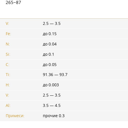
265−87
V:
2.5 — 3.5
Fe:
до 0.15
N:
до 0.04
Si:
до 0.1
C:
до 0.05
Ti:
91.36 — 93.7
H:
до 0.003
V:
2.5 — 3.5
Al:
3.5 — 4.5
Примеси:
прочие 0.3