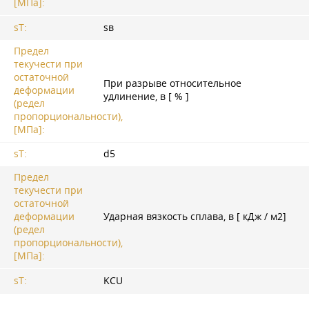
[МПа]:
sT:
sв
Предел
текучести при
остаточной
При разрыве относительное
деформации
удлинение, в [ % ]
(редел
пропорциональности),
[МПа]:
sT:
d5
Предел
текучести при
остаточной
деформации
Ударная вязкость сплава, в [ кДж / м2]
(редел
пропорциональности),
[МПа]:
sT:
KCU