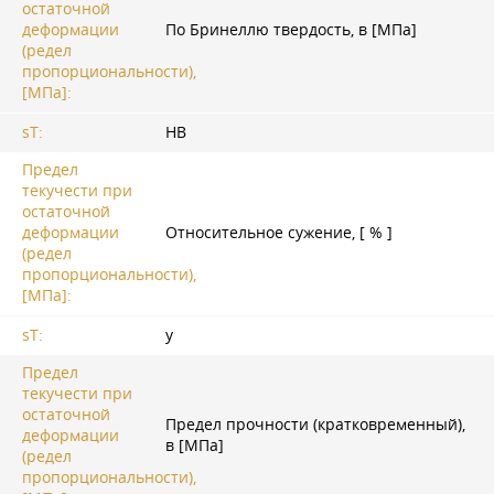
остаточной
деформации
По Бринеллю твердость, в [МПа]
(редел
пропорциональности),
[МПа]:
sT:
HB
Предел
текучести при
остаточной
деформации
Относительное сужение, [ % ]
(редел
пропорциональности),
[МПа]:
sT:
y
Предел
текучести при
остаточной
Предел прочности (кратковременный),
деформации
в [МПа]
(редел
пропорциональности),