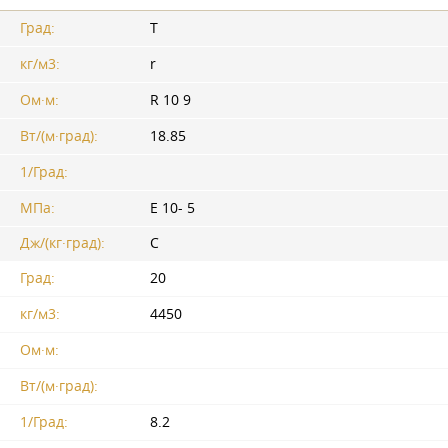
Град:
T
кг/м3:
r
Ом·м:
R 10 9
Вт/(м·град):
18.85
1/Град:
МПа:
E 10- 5
Дж/(кг·град):
C
Град:
20
кг/м3:
4450
Ом·м:
Вт/(м·град):
1/Град:
8.2