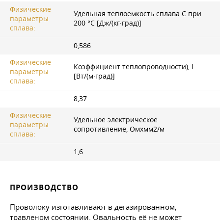
Физические
Удельная теплоемкость сплава С при
параметры
200 °C [Дж/(кг·град)]
сплава:
0,586
Физические
Коэффициент теплопроводности), l
параметры
[Вт/(м·град)]
сплава:
8,37
Физические
Удельное электрическое
параметры
сопротивление, Омxмм2/м
сплава:
1,6
ПРОИЗВОДСТВО
Проволоку изготавливают в дегазированном,
травленом состоянии. Овальность её не может