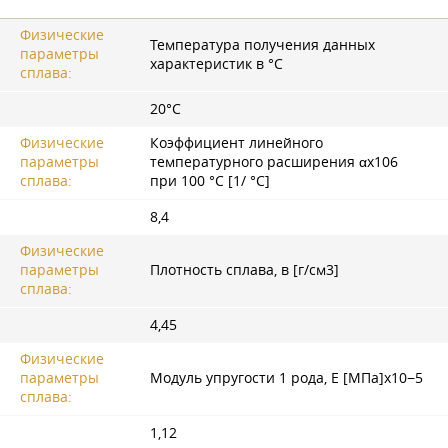
Физические
Температура получения данных
параметры
характеристик в °С
сплава:
20°С
Физические
Коэффициент линейного
параметры
температурного расширения αx106
сплава:
при 100 °C [1/ °С]
8,4
Физические
параметры
Плотность сплава, в [г/см3]
сплава:
4,45
Физические
параметры
Модуль упругости 1 рода, Е [МПа]x10−5
сплава:
1,12