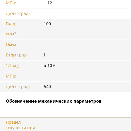
МПа:
1.12
Дж/(кг·град):
Град:
100
кг/м3:
Ом·м:
Вт/(м·град):
l
1/Град:
a 10 6
МПа:
Дж/(кг·град):
540
Обозначение механических параметров
Предел
текучести при