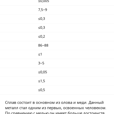
≤0,005
7,5−9
≤0,3
≤0,3
≤0,2
86−88
≤1
3−5
≤0,05
≤1,5
≤0,5
Сплав состоит в основном из олова и меди. Данный
металл стал одним из первых, освоенных человеком.
По сравнению с медью он имеет больше достоинств,