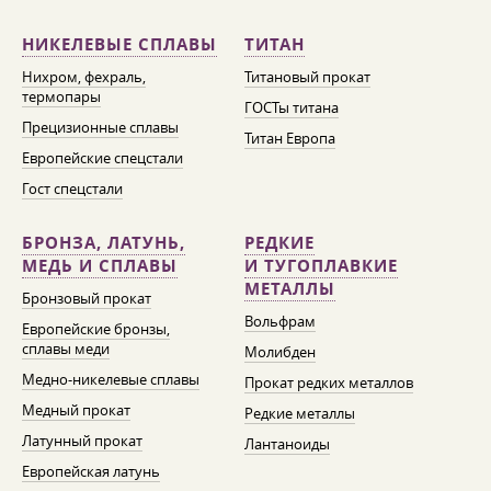
НИКЕЛЕВЫЕ СПЛАВЫ
ТИТАН
Нихром, фехраль,
Титановый прокат
термопары
ГОСТы титана
Прецизионные сплавы
Титан Европа
Европейские спецстали
Гост спецстали
БРОНЗА, ЛАТУНЬ,
РЕДКИЕ
МЕДЬ И СПЛАВЫ
И ТУГОПЛАВКИЕ
МЕТАЛЛЫ
Бронзовый прокат
Вольфрам
Европейские бронзы,
сплавы меди
Молибден
Медно-никелевые сплавы
Прокат редких металлов
Медный прокат
Редкие металлы
Латунный прокат
Лантаноиды
Европейская латунь