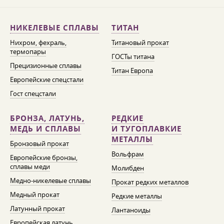
НИКЕЛЕВЫЕ СПЛАВЫ
ТИТАН
Нихром, фехраль,
Титановый прокат
термопары
ГОСТы титана
Прецизионные сплавы
Титан Европа
Европейские спецстали
Гост спецстали
БРОНЗА, ЛАТУНЬ,
РЕДКИЕ
МЕДЬ И СПЛАВЫ
И ТУГОПЛАВКИЕ
МЕТАЛЛЫ
Бронзовый прокат
Вольфрам
Европейские бронзы,
сплавы меди
Молибден
Медно-никелевые сплавы
Прокат редких металлов
Медный прокат
Редкие металлы
Латунный прокат
Лантаноиды
Европейская латунь