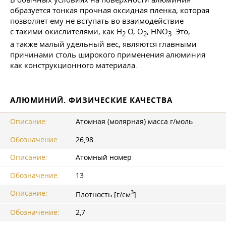
образуется тонкая прочная оксидная пленка, которая
позволяет ему не вступать во взаимодействие
с такими окислителями, как H
O, O
, HNO
. Это,
2
2
3
а также малый удельный вес, являются главными
причинами столь широкого применения алюминия
как конструкционного материала.
АЛЮМИНИЙ. ФИЗИЧЕСКИЕ КАЧЕСТВА
Описание:
Атомная (молярная) масса г/моль
Обозначение:
26,98
Описание:
Атомный номер
Обозначение:
13
3
Описание:
Плотность [г/cм
]
Обозначение:
2,7