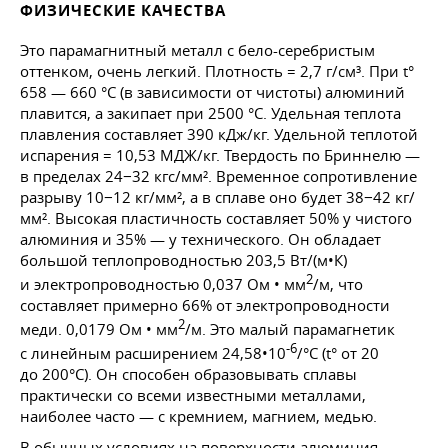
ФИЗИЧЕСКИЕ КАЧЕСТВА
Это парамагнитный металл с бело-серебристым
оттенком, очень легкий. Плотность = 2,7 г/см³. При t°
658 — 660 °C (в зависимости от чистоты) алюминий
плавится, а закипает при 2500 °C. Удельная теплота
плавления составляет 390 кДж/кг. Удельной теплотой
испарения = 10,53 МДЖ/кг. Твердость по Бриннелю —
в пределах 24−32 кгс/мм². Временное сопротивление
разрыву 10−12 кг/мм², а в сплаве оно будет 38−42 кг/
мм². Высокая пластичность составляет 50% у чистого
алюминия и 35% — у технического. Он обладает
большой теплопроводностью 203,5 Вт/(м•К)
2
и электропроводностью 0,037 Ом • мм
/м, что
составляет примерно 66% от электропроводности
2
меди. 0,0179 Ом • мм
/м. Это малый парамагнетик
-6
с линейным расширением 24,58•10
/°C (t° от 20
до 200°C). Он способен образовывать сплавы
практически со всеми известными металлами,
наиболее часто — с кремнием, магнием, медью.
В обычных условиях на поверхности алюминия