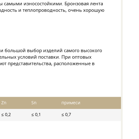
зы самыми износостойкими. Бронзовая лента
одность и теплопроводность, очень хорошую
чии большой выбор изделий самого высокого
ительных условий поставки. При оптовых
ают представительства, расположенные в
Zn
Sn
примеси
≤ 0,2
≤ 0,1
≤ 0,7