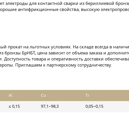
ет электроды для контактной сварки из бериллиевой брон
 хорошие антифрикционные свойства; высокую электропров
ый прокат на льготных условиях. На складе всегда в нали
а из бронзы БрНБТ, цена зависит от объема заказа и дополн
. Доступность товара и оперативность доставки обеспечив
Европы. Приглашаем к партнерскому сотрудничеству.
Al
Cu
Ti
≤ 0,15
97,1−98,3
0,05−0,15