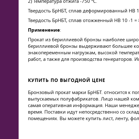
2) Температура отжига -750 °C.
Твердость БрНБТ, cплав деформированный HB 10
Твердость БрНБТ, cплав отожженный HB 10 -1 = 
Применение
:
Прокат из бериллиевой бронзы наиболее широк
бериллиевой бронзы выдерживают большее колич
знакопеременным нагрузкам, высокой температ
работ, а также для производства генераторов.
КУПИТЬ ПО ВЫГОДНОЙ ЦЕНЕ
Бронзовый прокат марки БрНБТ. относится к п
выпускаемых полуфабрикатов. Лицо нашей комп
самая оперативная информация. Наши менедже
время. Поставки идут непосредственно со скла
помещениях. Вы можете купить лист, ленту, фо