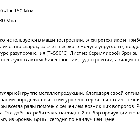
 -1 = 150 Мпа.
80 Мпа.
о используется в машиностроении, электротехнике и приб
ество сварок, за счет высокого модуля упругости (Твердост
уре разупрочнения (Т=550°С). Лист из бериллиевой бронз
 Используют в автомобилестроении, судостроении, авиацион
опулярной группе металлопродукции, благодаря своей опти
ании определяет высокий уровень сервиса и отличное кач
ры всегда рады помочь с решением возникших вопросов. Р
да. Это даёт потребителям наглядный выбор продукции и зн
льгу из бронзы БрНБТ сегодня по наилучшей цене.