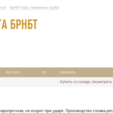
окат
БрНБТ (круг, проволока, труба)
ГА БРНБТ
Aisi Uns
En
Заказать
Купить со склада, посмотреть
жаропрочная, не искрит при ударе. Производство сплава ре