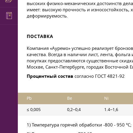
высоких физико-механических достоинств дела
имеет: высокую прочность и износостойкость,
деформируемость.
ПОСТАВКА
Компания «Ауремо» успешно реализует бронзов
качества. Всегда в наличии лист, лента, фольг
покупках предоставляются существенные скидки
Москве, Санкт-Петербурге, городах Восточной 
Процентный состав
согласно
ГОСТ 4821-92
Pb
Be
Ni
≤ 0,005
0,2−0,4
1.4−1,6
1) Температура горячей обработки -800 - 950 °C;