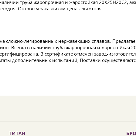
наличии труба жаропрочная и жаростойкая 20Х25Н20С2, aisi
сегодня. Оптовым заказчикам цена - льготная.
аже сложно-легированных нержавеющих сплавов. Предлагае
ион. Всегда в наличии труба жаропрочная и жаростойкая 20Х
 сертифицирована. В сертификате отмечен завод-изготовител
льтаты дополнительных испытаний, Поставки осуществляютс
ТИТАН
БРО