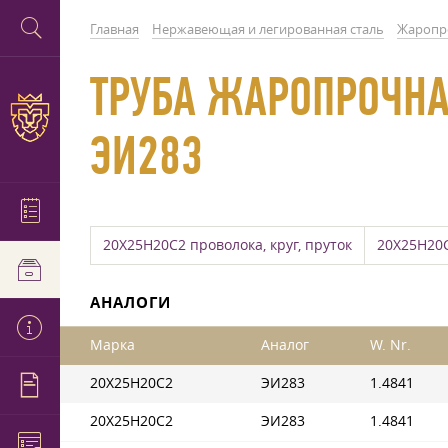
Главная
Нержавеющая и легированная сталь
Жаропр
ТРУБА ЖАРОПРОЧНАЯ
ЭИ283
20Х25Н20С2 проволока, круг, пруток
20Х25Н20С
АНАЛОГИ
Марка
Аналог
W. Nr.
20Х25Н20С2
ЭИ283
1.4841
20Х25Н20С2
ЭИ283
1.4841