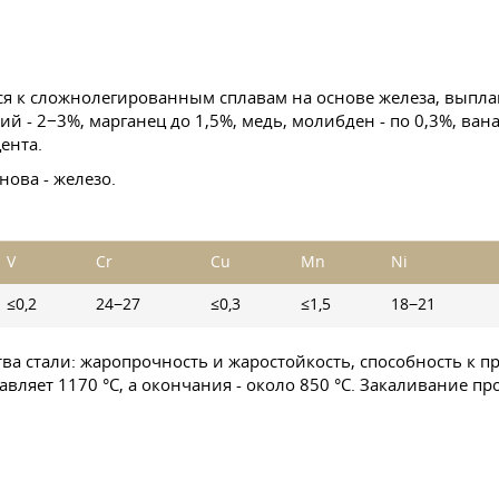
я к сложнолегированным сплавам на основе железа, выплав
 - 2−3%, марганец до 1,5%, медь, молибден - по 0,3%, ванад
ента.
снова - железо.
V
Cr
Cu
Mn
Ni
≤0,2
24−27
≤0,3
≤1,5
18−21
ва стали: жаропрочность и жаростойкость, способность к 
вляет 1170 °C, а окончания - около 850 °C. Закаливание пр