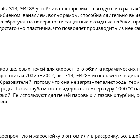
isi 314, ЭИ283 устойчива к коррозии на воздухе и в раскалё
ибденом, ванадием, вольфрамом, способна длительно выдер
ва образуют на поверхности защитные оксидные плёнки, п
 достаточно пластична, что позволяет производить из неё 
ков щелевых печей для скоростного обжига керамических п
остойкая 20Х25Н20С2, aisi 314, ЭИ283 используется в дета
бразователей, потому что она не загрязняет электроды тер
среды. Такая труба может выдержать температуру 1000 °C н
кой. Её используют для печей паровых и газовых турбин, 
ала.
аропрочную и жаростойкую оптом или в рассрочку. Большой