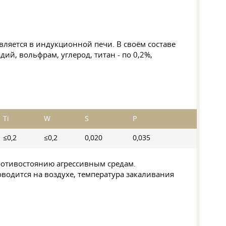
ляется в индукционной печи. В своём составе
ий, вольфрам, углерод, титан - по 0,2%,
Ti
W
S
P
≤0,2
≤0,2
0,020
0,035
противостоянию агрессивным средам.
оводится на воздухе, температура закаливания