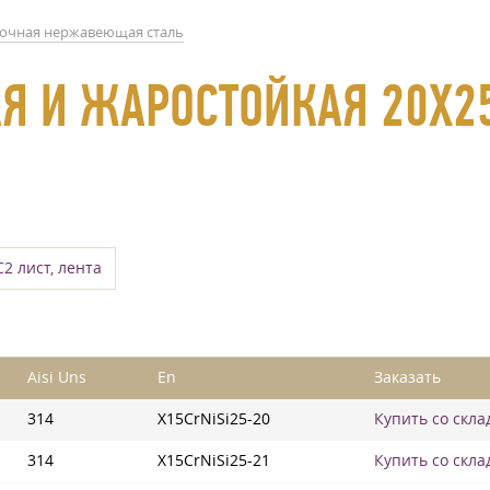
очная нержавеющая сталь
 И ЖАРОСТОЙКАЯ 20Х25Н
2 лист, лента
Aisi Uns
En
Заказать
314
X15CrNiSi25-20
Купить со скла
314
X15CrNiSi25-21
Купить со скла