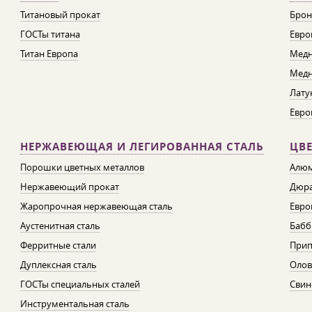
Титановый прокат
Брон
ГОСТы титана
Евро
Титан Европа
Медн
Медн
Лату
Евро
НЕРЖАВЕЮЩАЯ И ЛЕГИРОВАННАЯ СТАЛЬ
ЦВ
Порошки цветных металлов
Алюм
Нержавеющий прокат
Дюра
Жаропрочная нержавеющая сталь
Евро
Аустенитная сталь
Бабб
Ферритные стали
При
Дуплексная сталь
Олов
ГОСТы специальных сталей
Свин
Инструментальная сталь