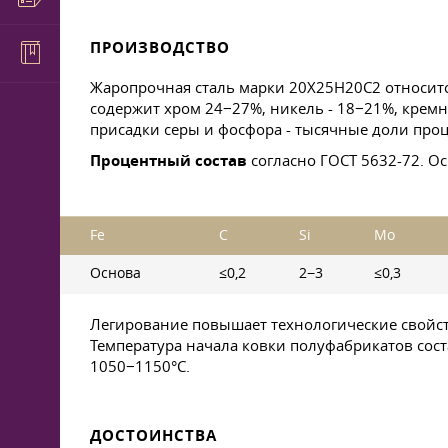
ПРОИЗВОДСТВО
Жаропрочная сталь марки 20Х25Н20С2 относитс
содержит хром 24−27%, никель - 18−21%, кремний
присадки серы и фосфора - тысячные доли проц
Процентный состав
согласно
ГОСТ 5632-72
. О
Fe
C
Si
Mо
Основа
≤0,2
2−3
≤0,3
Легирование повышает технологические свойст
Температура начала ковки полуфабрикатов соста
1050−1150°С.
ДОСТОИНСТВА