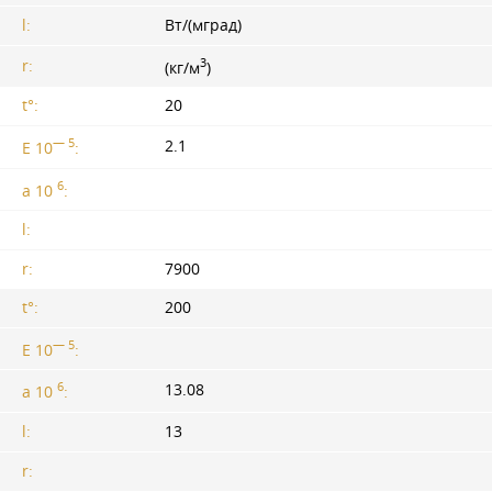
l:
Вт/(мград)
3
r:
(кг/м
)
t°:
20
— 5
2.1
E 10
:
6
a 10
:
l:
r:
7900
t°:
200
— 5
E 10
:
6
13.08
a 10
:
l:
13
r: