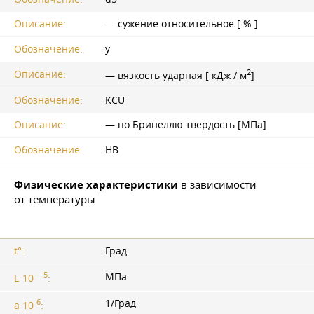
Описание:
— сужение относительное [ % ]
Обозначение:
y
2
Описание:
— вязкость ударная [ кДж / м
]
Обозначение:
KCU
Описание:
— по Бринеллю твердость [МПа]
Обозначение:
HB
Физические характеристики
в зависимости
от температуры
t°:
Град
— 5
МПа
E 10
:
6
1/Град
a 10
: