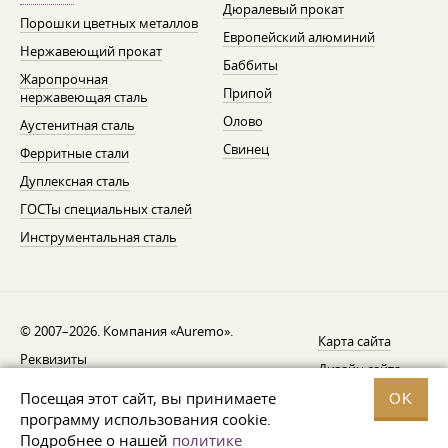
Дюралевый прокат
Порошки цветных металлов
Европейский алюминий
Нержавеющий прокат
Баббиты
Жаропрочная
Припой
нержавеющая сталь
Олово
Аустенитная сталь
Свинец
Ферритные стали
Дуплексная сталь
ГОСТы специальных сталей
Инструментальная сталь
© 2007–2026. Компания «Auremo».
Карта сайта
Реквизиты
Дизайн сайта —
AGB
Fresh
Посещая этот сайт, вы принимаете
OK
Уведомление об отзыве
программу использования cookie.
Подробнее о нашей
политике
Защита данных