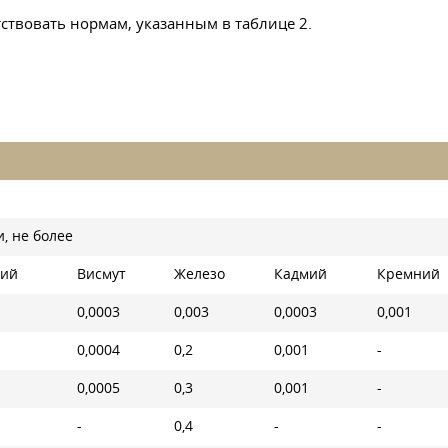
тствовать нормам, указанным в таблице 2.
, не более
ий
Висмут
Железо
Кадмий
Кремний
0,0003
0,003
0,0003
0,001
0,0004
0,2
0,001
-
0,0005
0,3
0,001
-
-
0,4
-
-