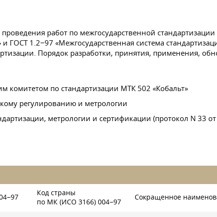
 проведения работ по межгосударственной стандартизаци
» и
ГОСТ 1
.2−97 «Межгосударственная система стандартизац
ртизации. Порядок разработки, принятия, применения, об
м комитетом по стандартизации МТК 502 «Кобальт»
скому регулированию и метрологии
артизации, метрологии и сертификации (протокол N 33 от 6
Код страны
04−97
Сокращенное наименова
по МК (ИСО 3166) 004−97