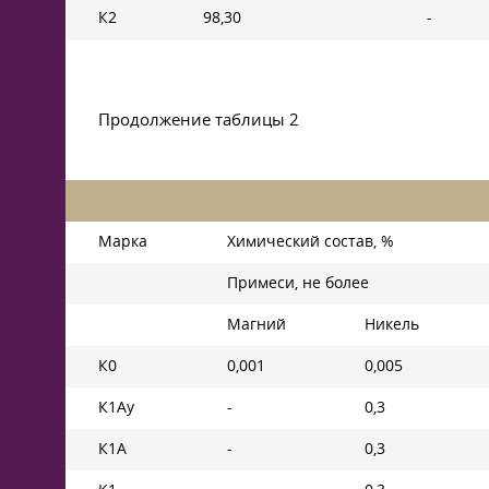
К2
98,30
-
Продолжение таблицы 2
Марка
Химический состав, %
Примеси, не более
Магний
Никель
К0
0,001
0,005
К1Ау
-
0,3
К1А
-
0,3