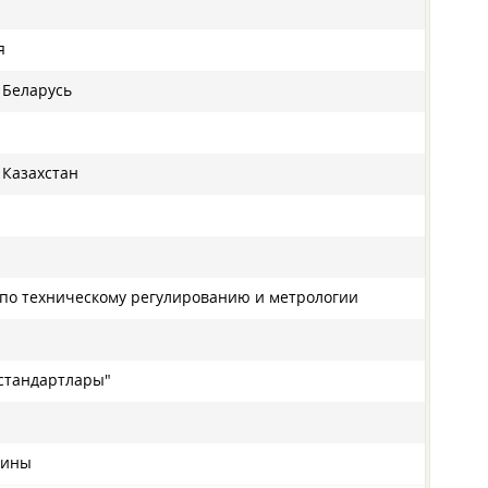
я
 Беларусь
 Казахстан
 по техническому регулированию и метрологии
нстандартлары"
аины