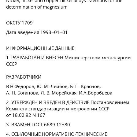
Nickel, nickel and copper-nickel alloys. Methods for the
determination of magnesium
ОКСТУ 1709
Дата введения 1993−01−01
ИНФОРМАЦИОННЫЕ ДАННЫЕ
1. РАЗРАБОТАН И ВНЕСЕН Министерством металлургии
СССР
РАЗРАБОТЧИКИ
В.Н.Федоров,
Ю. М. Лейбов
,
Б. П. Краснов
,
А. Н. Боганова
,
Л. В. Морейская
, И.А.Воробьева
2. УТВЕРЖДЕН И ВВЕДЕН В ДЕЙСТВИЕ Постановлением
Комитета стандартизации и метрологии СССР
от 18.02.92
N 167
3. ВЗАМЕН
ГОСТ 6689
.12−80
4. ССЫЛОЧНЫЕ HОPMATИBНО-ТЕХНИЧЕСКИЕ