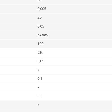
От
0,005
до
0,05
включ.
100
Св.
0,05
«
0,1
«
50
«