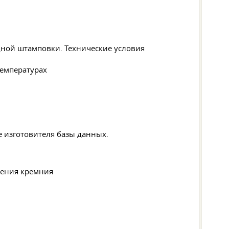
дной штамповки. Технические условия
емпературах
ие изготовителя базы данных.
ления кремния