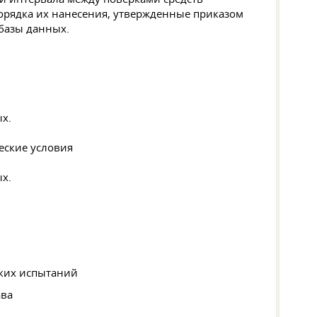
порядка их нанесения, утвержденные приказом
 базы данных.
х.
еские условия
х.
ских испытаний
ава